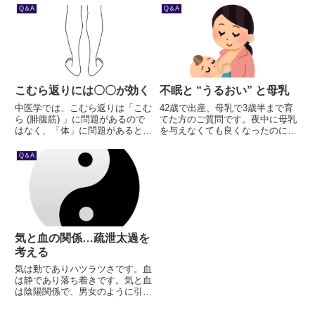
門用語を「中医基礎理論」で調べ
Q＆A
Q＆A
ながら勉強をすすめると、中医学
の全容が見えてくるかと思いま
す。
こむら返りには〇〇が効く
不眠と “うるおい” と母乳
中医学では、こむら返りは「こむ
42歳で出産、母乳で3歳半まで育
ら (腓腹筋) 」に問題があるので
てた方のご質問です。夜中に母乳
はなく、「体」に問題があると考
を与えなくても良くなったのに、
えます。体に問題があるのは、こ
なぜか頻繁に目が覚める。母乳と
れまでの「生活の仕方」に問題が
不眠、一見関係のないこの2つ
Q＆A
あるのです。生活の仕方に問題が
を、東洋医学の “血” という概念
あるのは、そういう行動をしよう
で説明します。
と思う「心」に問題があるので
す。
気と血の関係…疏泄太過を
考える
気は動でありハツラツさです。血
は静であり落ち着きです。気と血
は陰陽関係で、男女のように引き
つけあい、抱き合う関係です。こ
の抱き合った気血のことを単に