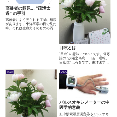
高齢者の頻尿… “疏泄太
過” の手引
高齢者によく見られる症状に頻尿
があります。東洋医学の目で見た
時、それは生命力そのものの弱り
を意味します。また、認知症患者
に見られる怒りっぽさ、また高齢
者に多い脳梗塞など、その生命力
の弱りと根っこでつながっていま
目眩とは
す。どのように考えるのか、展
開...
“目眩” の意味についてです。傷寒
論の “少陽之為病、口苦、咽乾、
目眩也” は有名です。東洋医学の
用語として、日本では一般的に目
眩は「めまい」と訳されているよ
Q＆A
Q＆A
うです。しかし中医学では “頭暈
目眩” という表現が多く、別々の
意味で捉えています...
パルスオキシメーターの中
医学的意義
血中酸素濃度測定器 (パルスオキ