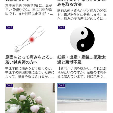
みを取る方法
東洋医学的 (中医学的) に、脈が
早い (数脈) のは、主に邪熱が原
筋肉の硬さ柔らかさと痛みの関係
因です。また同時に正気 (陰・
を、東洋医学的に分析します。ま
陽・気・血) の弱りであることも
た、痛みの左右差はどのように評
あります。詳しく説明します。
価するのか。按圧の刺激を感じな
い柔らかい筋肉の評価は…。重要
Q＆A
Q＆A
なことは、部分的なものであって
も、全体との関わりを考える東洋
医学的な視点です。
原因をとって痛みをとる…
妊娠・出産・産後…疏泄太
若い鍼灸師の方へ
過と疏泄不及
中医学的に痛みをどう捉えるか。
【質問】子供を授かり、それはあ
中医学の病因病機に基づいた鍼に
りがたいのですが、産後の体調不
よって、痛みを捉えきれるか。中
良に悩んでいます。何に気をつけ
医学に徹底して臨床を行ってきた
て生活していけばいいでしょう
者として、もっとも大切な部分を
か。二人目も欲しいと思っている
Q＆A
Q＆A
ご説明します。
のですが…。まずは、おめでとう
ございます。授かったお子さんを
これから大切に育てつつ、ご自身
も...