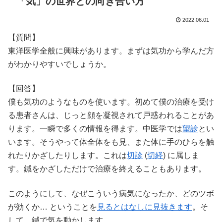
「気」の世界との向き合い方
2022.06.01
【質問】
東洋医学全般に興味があります。まずは気功から学んだ方
がわかりやすいでしょうか。
【回答】
僕も気功のようなものを使います。初めて僕の治療を受け
る患者さんは、じっと顔を凝視されて戸惑われることがあ
ります。一瞬で多くの情報を得ます。中医学では
望診
とい
います。そうやって体全体をも見、また体に手のひらを触
れたりかざしたりします。これは
切診
(
切経
) に属しま
す。鍼をかざしただけで治療を終えることもあります。
このようにして、なぜこういう病気になったか、どのツボ
が効くか… ということを
見るとはなしに見抜きます
。そ
して、鍼で気を動かします。