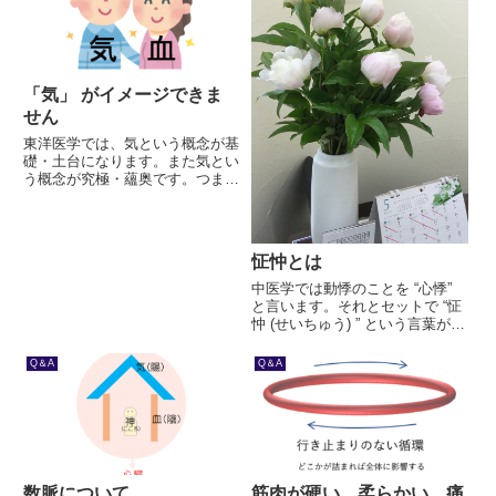
んが、やってみます。三焦は水の
流...
「気」 がイメージできま
せん
東洋医学では、気という概念が基
礎・土台になります。また気とい
う概念が究極・蘊奥です。つま
り、一番簡単で一番難しい。“気
一元” と言われるように、万物は
集約すると “一” に帰結します。
またその “一” は、十にも百にも
怔忡とは
千にもなり、万物となります。
中医学では動悸のことを “心悸”
と言います。それとセットで “怔
忡 (せいちゅう) ” という言葉がよ
く出てきますので説明しておきま
す。怔忡とは、心悸 (動悸) とい
Q＆A
Q＆A
うカテゴリーの中の一種で、激し
い驚恐を伴う制御できない心悸の
ことです。そ...
数脈について
筋肉が硬い、柔らかい…痛