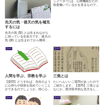
シメーター) は、心肺機能がどの
程度働いているかを見るもので
す。これを中医学で考えると、宗
気や営気がどの程度働いているか
に関わります。
先天の気・後天の気を補充
するには
先天の気 (腎) とは生まれながら
に持っている生命力です。後天の
気 (脾) とは生まれてから獲得し
てゆく生命力です。生まれながら
に体が弱い場合、それを強くする
Q＆A
Q＆A
方法はあるのか。東洋医学の考え
方をご紹介します。
人間を学ぶ、宗教を学ぶ
三焦とは
【質問】どうすれば、先生のよう
たいへんいいご質問があったので
に心持ちや技術を高めていくこと
ご紹介します。【質問】三焦とは
ができるのでしょうか。特に心持
なにか。西洋医学的な見方をして
ちを学ぶにはどうしたらいいの
しまうためか、分かりづらい。
か。なにか参考になる書籍などあ
【回答】これは東洋医学でも見解
Q＆A
Q＆A
りましたらお教えいただけますで
がまとまっていません。僕に分か
しょうか？
るだけのことしかお答えできませ