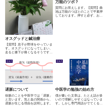
万能のツボ？
質問にお答えします。【質問】曲
池は万能のつぼとのことで平素押
しております。押すと必ず、お腹
が、ぐぐっとなります。寝入りば
なに、ここを押すことは、休んで
いる胃腸を起こすことになり避け
た方がよろしいのでしょうか。ア
ドバイスお願いします。
オスグッドと鍼治療
【質問】息子が野球をやっていま
す。オスグッドになってしまい、
走ると膝下が痛くなるそうです。
鍼は有効なのでしょうか？【回
答】オスグッドの病位は足陽明胃
Q＆A
Q＆A
経が深く関わります。前脛骨筋
(すね) が非常に固くなっている場
合が多いかと思います。前脛骨...
遅脈について
中医学の勉強の始め方
徐脈のことを中医学では「遅脈」
僕が書いた文章は、たとえ話が多
と言います。気と血の関係から、
いので理解しやすくはなっていま
遅脈が生じる理由を説明します。
す。しかし専門用語がでてくると
読みづらくなります。そういう専