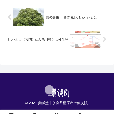
「気」と表現することもありま
す。いわゆる「気一元」です。
夏の養生… 蕃秀 (ばんしゅう) とは
月と体… 《素問》にみる月輪と女性生理
© 2021 眞鍼堂丨奈良県橿原市の鍼灸院.