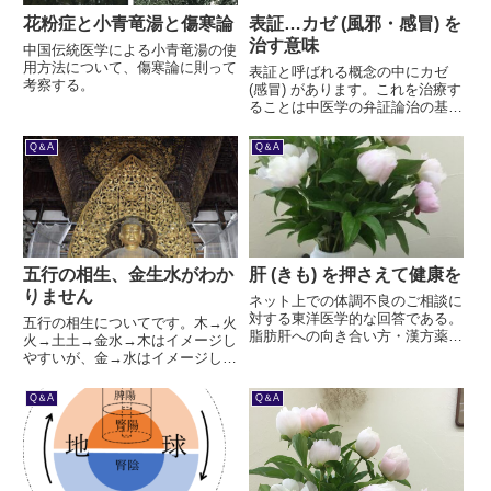
花粉症と小青竜湯と傷寒論
表証…カゼ (風邪・感冒) を
治す意味
中国伝統医学による小青竜湯の使
用方法について、傷寒論に則って
表証と呼ばれる概念の中にカゼ
考察する。
(感冒) があります。これを治療す
ることは中医学の弁証論治の基本
です。表証を見破り、慢性的な表
証を治療することも大切ですが、
Q＆A
Q＆A
もっと大切なのは、裏証を治療す
るためです。表裏は一枚の紙の表
と裏で、一体のものです。
五行の相生、金生水がわか
肝 (きも) を押さえて健康を
りません
ネット上での体調不良のご相談に
対する東洋医学的な回答である。
五行の相生についてです。木→火
脂肪肝への向き合い方・漢方薬の
火→土土→金水→木はイメージし
用い方・こだわりの悪影響につい
やすいが、金→水はイメージしに
て説明した。
くいですね。｢金が冷えて水滴が
付く｣という説明があるがシック
Q＆A
Q＆A
リこない…という意見をいただき
ました。どう考えればいいか、お
答えします。