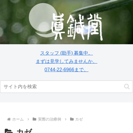
スタッフ
(助手)
募集中。
まずは見学してみませんか。
0744-22-6966まで。
ホーム
実際の治療例
カゼ
カゼ