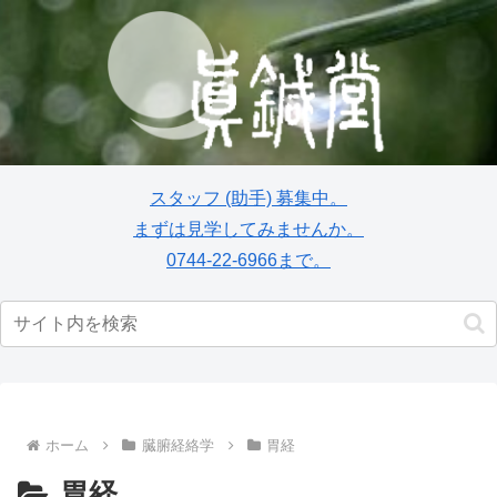
スタッフ
(助手)
募集中。
まずは見学してみませんか。
0744-22-6966まで。
ホーム
臓腑経絡学
胃経
胃経