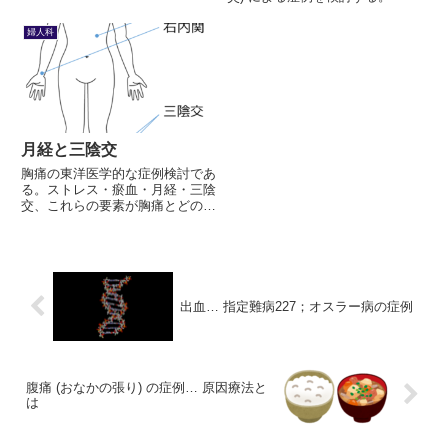
察する。
婦人科
月経と三陰交
胸痛の東洋医学的な症例検討であ
る。ストレス・瘀血・月経・三陰
交、これらの要素が胸痛とどのよ
うに関わるかを考察する。
出血… 指定難病227；オスラー病の症例
腹痛 (おなかの張り) の症例… 原因療法と
は