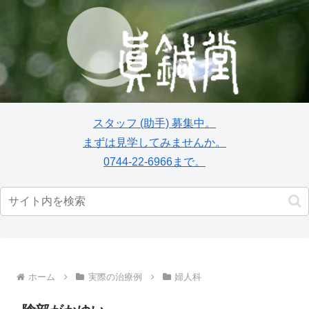
スタッフ
(助手)
募集中。
まずは見学してみませんか。
0744-22-6966まで。
ホーム
実際の治療例
婦人科