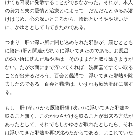
けても容易に発散することができなかった。それが、本人
の努力と夫の愛情と治療とによって、だんだんとゆるみ溶
けはじめ、心の深いところから、陰部というやや浅い所
に、かゆさとして出てきたのである。
つまり、肝の深い所に閉じ込められた邪熱が、緩むととも
に陰部 (肝と関連が深い) に浮いてきたのである。お風呂
の深い所に沈んだ垢や埃は、そのままだと取り除きようが
ない。だが水面にまで浮いてくれば、洗面器ですくい取る
ことが出来るだろう。百会と蠡溝で、浮いてきた邪熱を除
去したのである。百会と蠡溝は、いずれも厥陰肝経に属す
る。
もし、肝 (深い) から厥陰肝経 (浅い) に浮いてきた邪熱を
取ること無く、このかゆさだけを取ることが出来る方法が
あったとして、それでもしかゆさが取れたとしたら、それ
は浮いてきた邪熱を再び沈めたからである。よごれていた