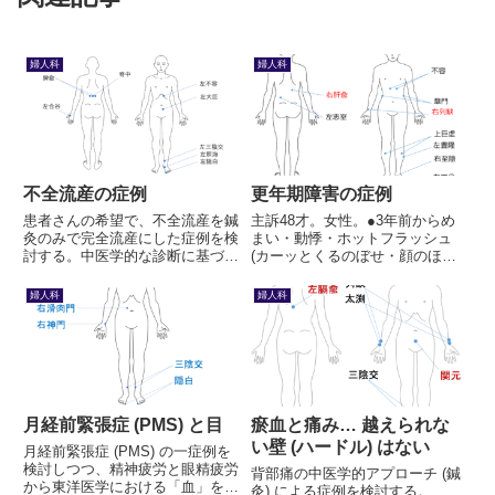
婦人科
婦人科
不全流産の症例
更年期障害の症例
患者さんの希望で、不全流産を鍼
主訴48才。女性。●3年前からめ
灸のみで完全流産にした症例を検
まい・動悸・ホットフラッシュ
討する。中医学的な診断に基づい
(カーッとくるのぼせ・顔のほて
て施治を行った。
り) が続いている。年々強くなっ
てきている。※4日前に強度のめ
婦人科
婦人科
まい。グルングルン回る。初めて
経験する激しさ。●前額痛・背部
痛 (第11胸骨周辺) で...
月経前緊張症 (PMS) と目
瘀血と痛み… 越えられな
い壁 (ハードル) はない
月経前緊張症 (PMS) の一症例を
検討しつつ、精神疲労と眼精疲労
背部痛の中医学的アプローチ (鍼
から東洋医学における「血」を考
灸) による症例を検討する。