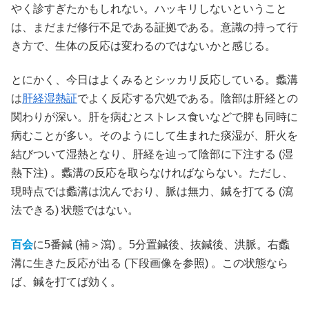
やく診すぎたかもしれない。ハッキリしないということ
は、まだまだ修行不足である証拠である。意識の持って行
き方で、生体の反応は変わるのではないかと感じる。
とにかく、今日はよくみるとシッカリ反応している。蠡溝
は
肝経湿熱証
でよく反応する穴処である。陰部は肝経との
関わりが深い。肝を病むとストレス食いなどで脾も同時に
病むことが多い。そのようにして生まれた痰湿が、肝火を
結びついて湿熱となり、肝経を辿って陰部に下注する (湿
熱下注) 。蠡溝の反応を取らなければならない。ただし、
現時点では蠡溝は沈んでおり、脈は無力、鍼を打てる (瀉
法できる) 状態ではない。
百会
に5番鍼 (補＞瀉) 。5分置鍼後、抜鍼後、洪脈。右蠡
溝に生きた反応が出る (下段画像を参照) 。この状態なら
ば、鍼を打てば効く。