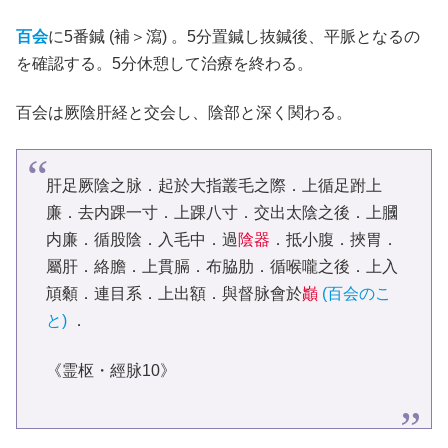
百会
に5番鍼 (補＞瀉) 。5分置鍼し抜鍼後、平脈となるの
を確認する。5分休憩して治療を終わる。
百会は厥陰肝経と交会し、陰部と深く関わる。
肝足厥陰之脉．起於大指叢毛之際．上循足跗上
廉．去内踝一寸．上踝八寸．交出太陰之後．上膕
内廉．循股陰．入毛中．過
陰器
．抵小腹．挾胃．
屬肝．絡膽．上貫膈．布脇肋．循喉嚨之後．上入
頏顙．連目系．上出額．與督脉會於
巓
(百会のこ
と)
．
《霊枢・經脉10》