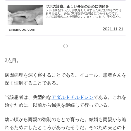
ツボの診察…正しい弁証のために切経を
ツボは鍼を打ったりお灸をしたりするためだけのものでは
ありません。 弁証 (東洋医学の診断) につかうものです。
ツボの診察のことを切経といいます。つまり、手や足やお
腹や背中をなで回し、それぞれりツボの虚実を診て、気血
や五臓の異変を察するのです。
2021.11.21
sinsindoo.com
〇
2点目。
病因病理を深く察することである。イコール、患者さんを
深く理解することである。
当該患者は、典型的な
アダルトチルドレン
である。これを
治すために、以前から鍼灸を継続して行っている。
幼い頃から両親の強制のもとで育った。結婚も両親から逃
れるためにしたところがあったそうだ。そのため夫とのト