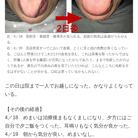
左：4／18 歪斜舌・黄膩苔・痩薄舌が見られる。顔面の気色は血虚がうかがえ
る。
右：4／20 舌診所見すべてにおいて改善、とくに舌と顔の色艶が良くなってい
る。ごはんと野菜だけでこれだけの血色を生む。これは栄養を取ったからではな
く、肝臓 (人体を作る臓器) が元気になったからであろう。まるで化粧したかのよ
うであるが、鼻孔の下の赤みの差を見ていただければ、こんなところに化粧をす
るはずがないことが分かる。口紅は塗っているかもしれない。
この日は院まで一人でお越しになった。かなりよくなって
いる。
【その後の経過】
4／18 めまいは治療後まもなくましになり、夕方にはご
自分で夕ご飯をつくった。耳鳴りもなく気分が良かった。
4／19 朝から気分が良い。めまいなし。