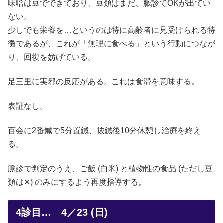
味噌は豆でできており、豆類はまだ、脈診でOKが出てい
ない。
少しでも栄養を…というのは特に高齢者に見受けられる特
徴であるが、これが「無理に食べる」という行動につなが
り、回復を妨げている。
足三里に実邪の反応がある。これは食滞を意味する。
表証なし。
百会に2番鍼で5分置鍼、抜鍼後10分休憩し治療を終え
る。
脈診で判定のうえ、ご飯 (白米) と植物性の食品 (ただし豆
類は✕) のみにするよう再度指導する。
4診目… 4／23 (日)