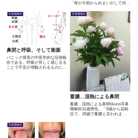
「母が今朝からめまいがして何度
も吐いているんですが、どうした
ら良いでしょうか…。」
耳鼻咽喉科
耳鼻咽喉科
鼻閉と呼吸、そして衝脈
パニック障害の中医学的な症例報
告である。呼吸が苦しく感じるる
ことで不安が増幅されるものに、
鍼灸によるアプローチを行った。
蓄膿…湿熱による鼻閉
蓄膿…湿熱による鼻閉tikuno耳鼻
咽喉科31歳男性。「8歳から花粉
症で、28歳で蓄膿と言われまし
た。」つらそうな鼻声。「ふくら
はぎが重くてだるいんです。」
耳鼻咽喉科
「ふくらはぎが重いのも、鼻が出
たり詰まったりするのも、モタモ