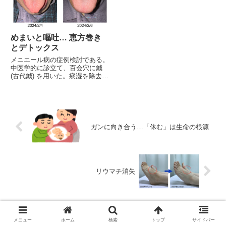
タした水が原因なんですよ...
めまいと嘔吐… 恵方巻き
とデトックス
メニエール病の症例検討である。
中医学的に診立て、百会穴に鍼
(古代鍼) を用いた。痰湿を除去す
ることを主眼とする。その場で嘔
吐が止まり、一時間後にはめまい
が消失した。
ガンに向き合う…「休む」は生命の根源
リウマチ消失
メニュー
ホーム
検索
トップ
サイドバー