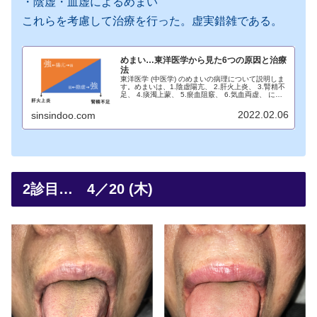
・陰虚・血虚によるめまい
これらを考慮して治療を行った。虚実錯雑である。
めまい…東洋医学から見た6つの原因と治療
法
東洋医学 (中医学) のめまいの病理について説明しま
す。めまいは、1.陰虚陽亢、 2.肝火上炎、 3.腎精不
足、 4.痰濁上蒙、 5.瘀血阻竅、 6.気血両虚、 に分
類されます。
2022.02.06
sinsindoo.com
2診目… 4／20 (木)