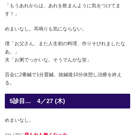
「もうあれからは、あれを飲まんように気をつけてま
す！」
めまいなし。耳鳴りも気にならない。
僕「お父さん、また人生初の料理、作りそびれましたな
あ。」
夫「お粥でっかいな。そうでんがな笑」
百会に2番鍼で1分置鍼、抜鍼後10分休憩し治療を終え
る。
5診目… 4／27 (木)
めまいなし。
ついでに
尿もれも無くなった
。