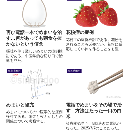
で、ましにならなくなったんで
す。」「ストレスは？」「私のも
っている不動産の売買のこと
で…。今も...
再び電話一本でめまいを治
花粉症の症例
す…何があっても朝食を抜
花粉症の症例検討である。花粉を
かないという信念
されることも必要だが、花粉に反
応しにくい体を作ることをも重視
嘔吐を伴う激しいめまいの症例検
する。
討である。中医学的な切り口で治
癒を見た。
耳鼻咽喉科
耳鼻咽喉科
めまいと陽亢
電話でめまいをその場で治
す…方法はたった一口の白
めまいについての中医学的な症例
米
検討である。陽亢と夜ふかしとの
関係について考察する。
診療開始早々、9時過ぎに電話が
なった。2025/7/7のことだった。