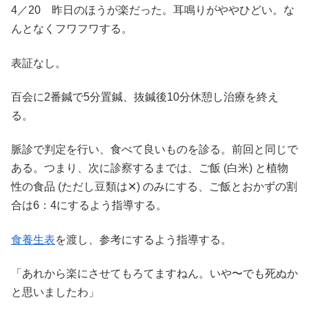
4／20 昨日のほうが楽だった。耳鳴りがややひどい。な
んとなくフワフワする。
表証なし。
百会に2番鍼で5分置鍼、抜鍼後10分休憩し治療を終え
る。
脈診で判定を行い、食べて良いものを診る。前回と同じで
ある。つまり、次に診察するまでは、ご飯 (白米) と植物
性の食品 (ただし豆類は✕) のみにする、ご飯とおかずの割
合は6：4にするよう指導する。
食養生表
を渡し、参考にするよう指導する。
「あれから楽にさせてもろてますねん。いや〜でも死ぬか
と思いましたわ」