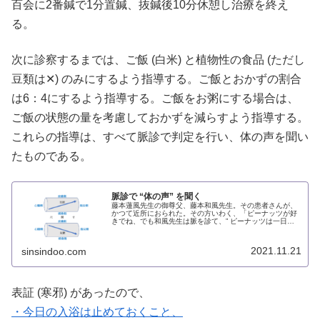
百会に2番鍼で1分置鍼、抜鍼後10分休憩し治療を終え
る。
次に診察するまでは、ご飯 (白米) と植物性の食品 (ただし
豆類は✕) のみにするよう指導する。ご飯とおかずの割合
は6：4にするよう指導する。ご飯をお粥にする場合は、
ご飯の状態の量を考慮しておかずを減らすよう指導する。
これらの指導は、すべて脈診で判定を行い、体の声を聞い
たものである。
脈診で “体の声” を聞く
藤本蓮風先生の御尊父、藤本和風先生。その患者さんが、
かつて近所におられた。その方いわく、「ピーナッツが好
きでね、でも和風先生は脈を診て、” ピーナッツは一日〇
〇個までやで ”っておっしゃるんです。」僕が鍼灸学校に
通っていたころだった。
2021.11.21
sinsindoo.com
表証 (寒邪) があったので、
・今日の入浴は止めておくこと、