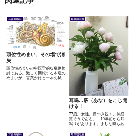
関連記事
耳鼻咽喉科
耳鼻咽喉科
頭位性めまい、その場で消
失
頭位性めまいの中医学的な症例検
討である。激しく回転する本症の
めまいが、言葉かけと一本の鍼の
みで、その場で消失した。その理
由について考察する。
耳鳴…竅（あな）をこじ開
ける！
77歳。女性。目つき鋭く、神経
質そうである。「10年前から耳
鳴りがあります。ましな時もあっ
たり、ひどい時もあったり。で
も、1か月前から鳴りっぱなし
耳鼻咽喉科
耳鼻咽喉科