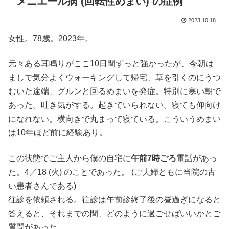
メニエール病 (回転性めまい) の症例
2023.10.18
女性。78歳。2023年。
元々ある耳鳴りがここ10日間ずっと強かったが、今朝は
ましで気分よくウォーキングして帰宅、草を引くのにうつ
むいた途端、グルンと回るめまいを発症。特別に寒い朝で
あった。吐き気がする。起きていられない。寝ても仰向け
になれない。横向きで丸まって寝ている。こういうめまい
は10年ほど前に経験あり。
この状態でご主人から僕の自宅に
午前7時ごろ
電話があっ
た。4／18 (火) のことであった。 (ご夫婦ともに当院の古
い患者さんである)
往診を依頼される。往診は午前診終了後の昼過ぎになると
答えると、それまでの間、どのように過ごせばいいかとご
質問があった。