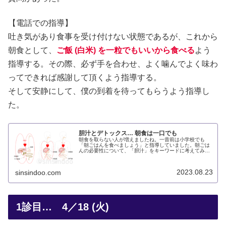
【電話での指導】
吐き気があり食事を受け付けない状態であるが、これから
朝食として、
ご飯 (白米) を一粒でもい
い
から食べる
よう
指導する。その際、必ず手を合わせ、よく噛んでよく味わ
ってできれば感謝して頂くよう指導する。
そして安静にして、僕の到着を待ってもらうよう指導し
た。
胆汁とデトックス… 朝食は一口でも
朝食を取らない人が増えましたね。一昔前は小学校でも
「朝ごはんを食べましょう」と指導していました。朝ごは
んの必要性について、「胆汁」をキーワードに考えてみま
しょう。
2023.08.23
sinsindoo.com
1診目… 4／18 (火)