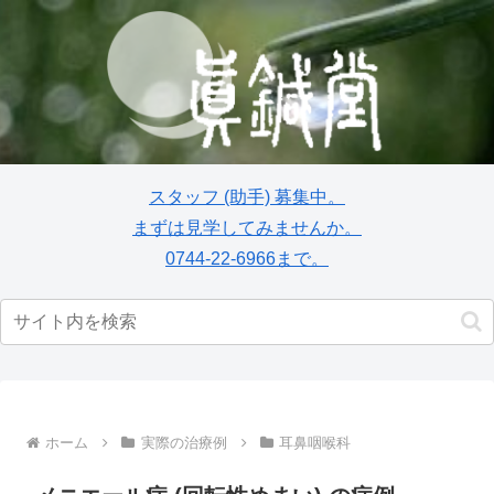
スタッフ
(助手)
募集中。
まずは見学してみませんか。
0744-22-6966まで。
ホーム
実際の治療例
耳鼻咽喉科