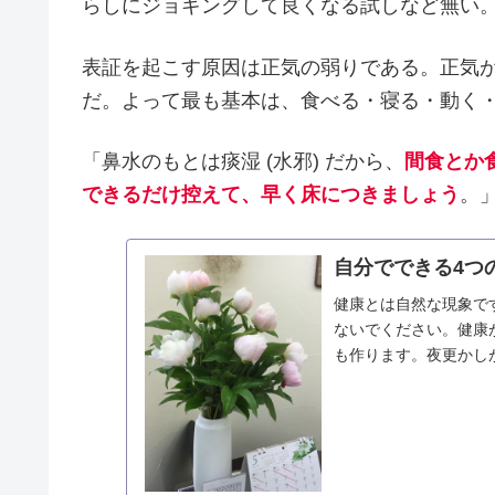
らしにジョギングして良くなる試しなど無い
表証を起こす原因は正気の弱りである。正気
だ。よって最も基本は、食べる・寝る・動く・
「鼻水のもとは痰湿 (水邪) だから、
間食とか
できるだけ控えて、早く床につきましょう
。
自分でできる4つ
健康とは自然な現象で
ないでください。健康
も作ります。夜更かし
らないでしょう。では、正