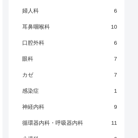
婦人科
6
耳鼻咽喉科
10
口腔外科
6
眼科
7
カゼ
7
感染症
1
神経内科
9
循環器内科・呼吸器内科
11