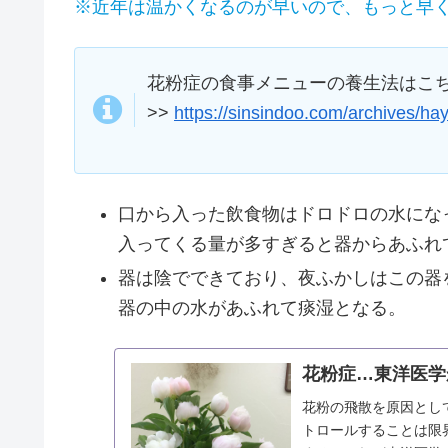
※近年は温かくなるのが早いので、もっと早
花粉症の食事メニューの養生法はこ
>>
https://sinsindoo.com/archives/h
口から入った飲食物はドロドロの水にな
入ってくる量が多すぎると器からあふれ
器は陰でできており、夜ふかしはこの器
器の中の水があふれて痰湿となる。
花粉症…東洋医学
花粉の飛散を原因とし
トロールすることは限