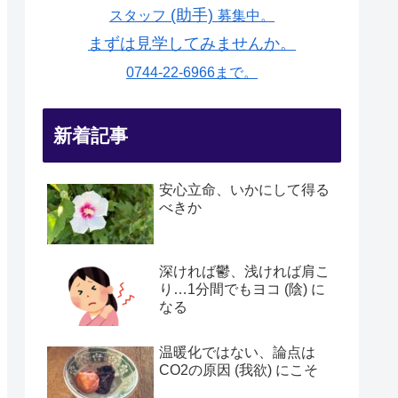
(助手)
スタッフ
募集中。
まずは見学してみませんか。
0744-22-6966まで。
新着記事
安心立命、いかにして得る
べきか
深ければ鬱、浅ければ肩こ
り…1分間でもヨコ (陰) に
なる
温暖化ではない、論点は
CO2の原因 (我欲) にこそ