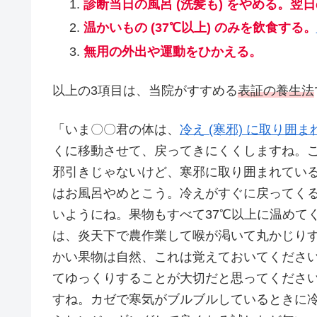
診断当日の風呂 (洗髪も) をやめる。翌
温かいもの (37℃以上) のみを飲食する。
無用の外出や運動をひかえる。
以上の3項目は、当院がすすめる
表証の養生法
「いま〇〇君の体は、
冷え (寒邪) に取り囲
くに移動させて、戻ってきにくくしますね。
邪引きじゃないけど、寒邪に取り囲まれてい
はお風呂やめとこう。冷えがすぐに戻ってく
いようにね。果物もすべて37℃以上に温めて
は、炎天下で農作業して喉が渇いて丸かじり
かい果物は自然、これは覚えておいてくださ
てゆっくりすることが大切だと思ってくださ
すね。カゼで寒気がブルブルしているときに