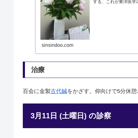
する、これが東洋医学
の5つに分類します。
sinsindoo.com
治療
百会に金製
古代鍼
をかざす。仰向けで5分休憩
3月11日 (土曜日) の診察