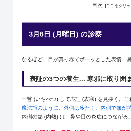
目次
3月6日 (月曜日) の診察
なるほど、目が真っ赤でボーッとした表情、
表証の3つの養生… 寒邪に取り囲
一瞥 (いちべつ) して表証 (表寒) を見抜く
魔法瓶のように、外側は冷たく、内側で熱が
内側の熱 (内熱) は、鼻や目の炎症につながる