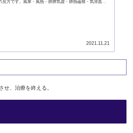
の見方です。風寒・風熱・肺脾気虚・肺熱蘊積・気滞血瘀
2021.11.21
させ、治療を終える。