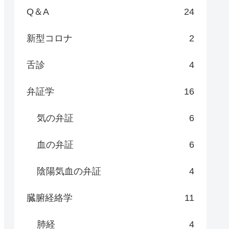
Q＆A
24
新型コロナ
2
舌診
4
弁証学
16
気の弁証
6
血の弁証
6
陰陽気血の弁証
4
臓腑経絡学
11
肺経
4