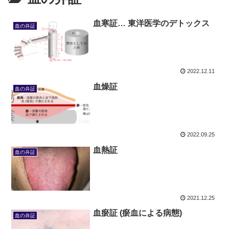
血寒証… 東洋医学のデトックス
血の弁証
2022.12.11
血燥証
血の弁証
2022.09.25
血熱証
血の弁証
2021.12.25
血瘀証 (瘀血による病態)
血の弁証