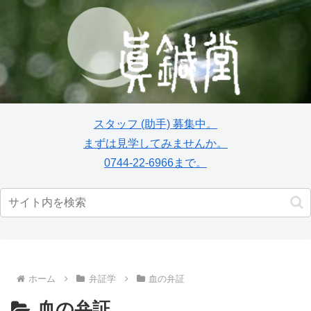
スタッフ
(助手)
募集中。
まずは見学してみませんか。
0744-22-6966まで。
ホーム
弁証学
血の弁証
血の弁証