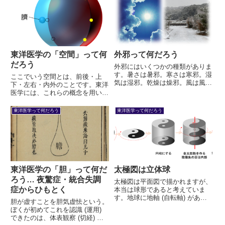
い中国文明を探求してみましょ
あわせて両維脈ともいう・陽蹻脈
う。東洋医学の基本的な考え方は
と陰蹻脈… あわせて両蹻脈とも
ここから生まれたのです。
いう
東洋医学の「空間」って何
外邪って何だろう
だろう
外邪にはいくつかの種類がありま
す。暑さは暑邪。寒さは寒邪。湿
ここでいう空間とは、前後・上
気は湿邪。乾燥は燥邪。風は風邪
下・左右・内外のことです。東洋
です。例えば暑さが、ある人の生
医学には、これらの概念を用いた
命力を傷つけると暑邪になりま
「空間弁証」というものがありま
す。その暑さであっても、暑いほ
す。近年生まれたばかりの概念
東洋医学って何だろう
東洋医学って何だろう
ど体調がいい人であれば、その人
で、藤本連風という日本人が提唱
にとっては暑邪ではありません。
したものです。まだ東洋医学の中
で定説とはなっていませんが、い
ずれ...
東洋医学の「胆」って何だ
太極図は立体球
ろう… 夜驚症・統合失調
太極図は平面図で描かれますが、
症からひもとく
本当は球形であると考えていま
す。地球に地軸 (自転軸) があっ
胆が虚すことを胆気虚怯という。
て、それを中心としてぐるぐる回
ぼくが初めてこれを認識 (運用)
転しているように、太極図も回転
できたのは、体表観察 (切経) の
しており、「太極球」も回転して