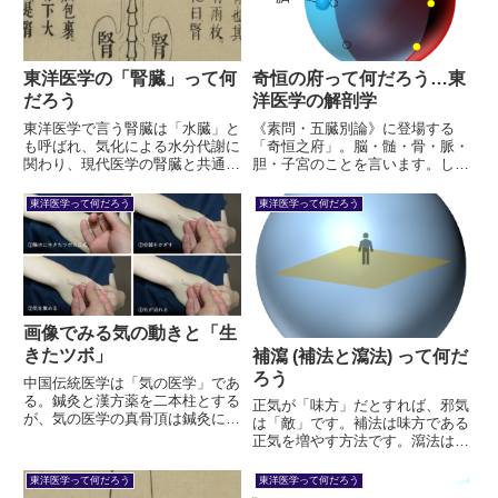
東洋医学の「腎臓」って何
奇恒の府って何だろう…東
だろう
洋医学の解剖学
東洋医学で言う腎臓は「水臓」と
《素問・五臓別論》に登場する
も呼ばれ、気化による水分代謝に
「奇恒之府」。脳・髄・骨・脈・
関わり、現代医学の腎臓と共通す
胆・子宮のことを言います。しか
る部分はあります。しかし異なる
し、これを臨床に生かすには、陰
部分も多く、精・火・水を蔵する
陽論に落とす必要があります。素
東洋医学って何だろう
東洋医学って何だろう
とされ、生命の根本という位置づ
問の記載を丁寧に解釈しつつ、字
けがされています。
源を交えながら明らかにします。
画像でみる気の動きと「生
きたツボ」
補瀉 (補法と瀉法) って何だ
ろう
中国伝統医学は「気の医学」であ
る。鍼灸と漢方薬を二本柱とする
正気が「味方」だとすれば、邪気
が、気の医学の真骨頂は鍼灸にあ
は「敵」です。補法は味方である
る。鍼には気を集めたり散らした
正気を増やす方法です。瀉法は敵
りを、自由に操作する力がある。
である邪気を追い出す方法です。
効くツボには、生きた反応があ
どういうイメージで補法・瀉法を
東洋医学って何だろう
東洋医学って何だろう
る。画像とともに詳しく解説した
行えばいいのか、字源・字義にさ