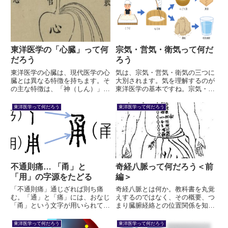
東洋医学の「心臓」って何
宗気・営気・衛気って何だ
だろう
ろう
東洋医学の心臓は、現代医学の心
気は、宗気・営気・衛気の三つに
臓とは異なる特徴を持ちます。そ
大別されます。気を理解するのが
の主な特徴は、「神（しん）」を
東洋医学の基本ですね。宗気・営
蔵することです。つまり、神が心
気・衛気について、成書の解説を
臓の本質です。
鵜呑みにするのではなく、自分の
東洋医学って何だろう
東洋医学って何だろう
眼で原典 (黄帝内経) に向き合
い、「気」を理解したいと思いま
す。
不通則痛… 「甬」と
奇経八脈って何だろう＜前
「用」の字源をたどる
編＞
「不通則痛」通じざれば則ち痛
奇経八脈とは何か。教科書を丸覚
む。「通」と「痛」には、おなじ
えするのではなく、その概要、つ
「甬」という文字が用いられてい
まり臓腑経絡との位置関係を知る
ます。この文字には言いしれぬ深
ことが大切です。・任脈・督脈・
い意味が込められています。奥深
衝脈・帯脈・陽維脈と陰維脈…
東洋医学って何だろう
東洋医学って何だろう