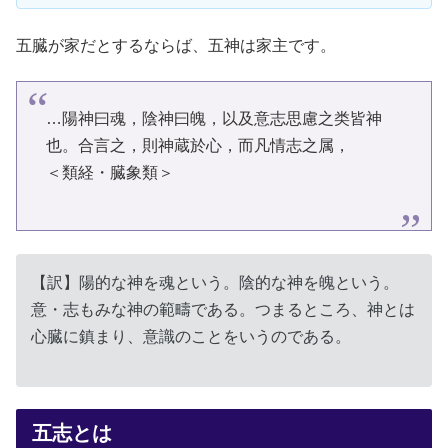
五臓が家だとするならば、五神は家主です。
…陽神曰魂，陰神曰魄，以及意志思慮之类皆神
也。合言之，則神蔵於心，而凡情志之属，
＜類経・臓象類＞
【訳】陽的な神を魂という。陰的な神を魄という。
意・志もみな神の範疇である。つまるところ、神とは
心臓に鎮まり、意識のことをいうのである。
五志とは