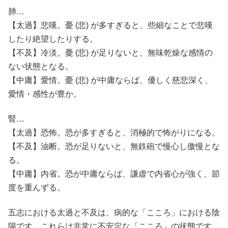
肺…
【太過】悲嘆。憂 (悲) が多すぎると、些細なことで悲嘆
したり絶望したりする。
【不及】冷淡。憂 (悲) が足りないと、無味乾燥な感情の
ない状態となる。
【中庸】愛情。憂 (悲) が中庸ならば、優しく慈悲深く、
愛情・感性が豊か。
腎…
【太過】恐怖。恐が多すぎると、消極的で怖がりになる。
【不及】油断。恐が足りないと、無鉄砲で慢心し傲慢とな
る。
【中庸】内省。恐が中庸ならば、謙虚で内省心が強く、節
度を重んずる。
五志における太過と不及は、病的な「こころ」における陰
陽です。これらは非常に不安定な「こころ」の状態です。