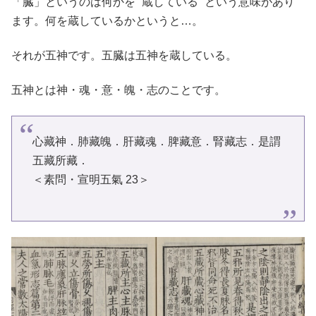
「臓」というのは何かを “蔵している” という意味があり
ます。何を蔵しているかというと…。
それが五神です。五臓は五神を蔵している。
五神とは
神・魂・意・魄・志のことです。
心藏神．肺藏魄．肝藏魂．脾藏意．腎藏志．是謂
五藏所藏．
＜素問・宣明五氣 23＞