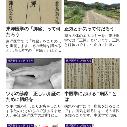
い。
かのぼって本質に迫ります。
東洋医学の「脾臓」って何
正気と邪気って何だろう
だろう
我々の体のエネルギーを、東洋医
学では「正気」といいます。正気
東洋医学では「脾臓」をことのほ
とは体力です。生命力・回復力・
か重視します。その機能を調べる
持久力・適応力・治癒力…とも言
と、現代医学の「脾臓」とは全く
い換えることができます。「邪
違うものが描かれています。両者
気」とは、正気を邪魔するもので
は異なる概念なのですね。その重
東洋医学って何だろう
東洋医学って何だろう
す。邪気は２種類に大別できま
要性、そして「卑」に秘められた
す。病理的産物と外邪です。
真意について説明します。
ツボの診察…正しい弁証の
中医学における “病因” と
ために切経を
は
ツボは鍼を打ったりお灸をしたり
病気を治すには、病気を知ること
するためだけのものではありませ
です。病気を知るには、その原因
ん。弁証 (東洋医学の診断) につ
を知ることです。中医学では病因
かうものです。ツボの診察のこと
をどのように考えるのでしょう
を切経といいます。つまり、手や
か。まず、外感と内傷に大別しま
東洋医学って何だろう
東洋医学って何だろう