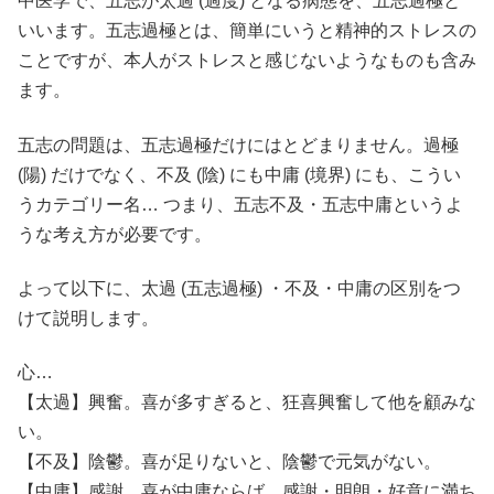
中医学で、五志が太過 (過度) となる病態を、五志過極と
いいます。五志過極とは、簡単にいうと精神的ストレスの
ことですが、本人がストレスと感じないようなものも含み
ます。
五志の問題は、五志過極だけにはとどまりません。過極
(陽) だけでなく、不及 (陰) にも中庸 (境界) にも、こうい
うカテゴリー名… つまり、五志不及・五志中庸というよ
うな考え方が必要です。
よって以下に、太過 (五志過極) ・不及・中庸の区別をつ
けて説明します。
心…
【太過】興奮。喜が多すぎると、狂喜興奮して他を顧みな
い。
【不及】陰鬱。喜が足りないと、陰鬱で元気がない。
【中庸】感謝。喜が中庸ならば、感謝・明朗・好意に満ち