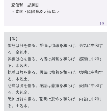
恐傷腎．思勝恐．
＜素問・陰陽應象大論 05＞
【訳】
憤怒は肝を傷る。愛情は憤怒を和らげ、勇気に中和す
る。金剋木。
興奮は心を傷る。内省は興奮を和らげ、感謝に中和す
る。水剋火。
執着は脾を傷る。勇気は執着を和らげ、聡明に中和す
る。木剋土。
悲痛は肺を傷る。感謝は悲痛を和らげ、愛情に中和す
る。火剋金。
恐怖は腎を傷る。聡明は恐怖を和らげ、内省に中和す
る。土剋水。