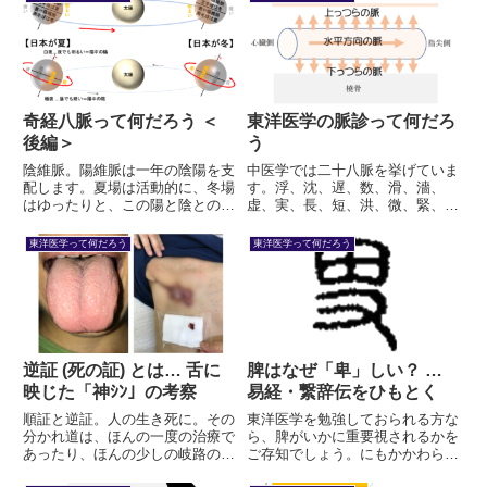
足やお腹や背中をなで回し、それ
す。内傷は、五志七情・飲食・労
ぞれりツボの虚実を診て、気血や
逸が主なものです。病理産物 (痰
五臓の異変を察するのです。
湿・瘀血など) も重要です。
奇経八脈って何だろう ＜
東洋医学の脈診って何だろ
後編＞
う
陰維脈。陽維脈は一年の陰陽を支
中医学では二十八脈を挙げていま
配します。夏場は活動的に、冬場
す。浮、沈、遅、数、滑、濇、
はゆったりと、この陽と陰とのメ
虚、実、長、短、洪、微、緊、
リハリが、健康に直結します。陰
緩、弦、芤、革、牢、濡、弱、
蹻脈・陽蹻脈は一日の陰陽を支配
散、細、伏、動、促、結、代、大
東洋医学って何だろう
東洋医学って何だろう
します。昼は活動的に、夜は早く
（or疾）のことです。一見複雑で
床につく、この陽と陰とのメリハ
すが浮沈・遅数・大細・長短とい
リが、健康に直結します。
う陰陽から、細分化して行きま
す。
逆証 (死の証) とは… 舌に
脾はなぜ「卑」しい？ …
映じた「神ｼﾝ」の考察
易経・繋辞伝をひもとく
順証と逆証。人の生き死に。その
東洋医学を勉強しておられる方な
分かれ道は、ほんの一度の治療で
ら、脾がいかに重要視されるかを
あったり、ほんの少しの岐路の選
ご存知でしょう。にもかかわら
択であったりする… そういう恐
ず、「卑」と表記されます。卑し