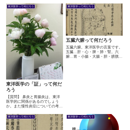
技術が進んだ10年くらい前のこ
います。
とだった。夜驚症の小学生を治療
東洋医学って何だろう
東洋医学って何だろう
したときだ…
五臓六腑って何だろう
五臓六腑。東洋医学の言葉です。
五臓…肝・心・脾・肺・腎。六
腑…胃・小腸・大腸・胆・膀胱・
三焦。三焦という概念があります
ね。これは、東洋医学における五
臓六腑という概念が、物質的臓器
を指すものではないことを示しま
す。詳しく説明します。
東洋医学の「証」って何だ
ろう
【質問】 鼻炎と胃腸炎は、東洋
医学的に関係があるのでしょう
か。また慢性炎症についての考え
方をお尋ねしたいです。 …この
ご質問にお答えしつつ、東洋医学
東洋医学って何だろう
東洋医学って何だろう
の基本である「証」とは何かを説
明します。