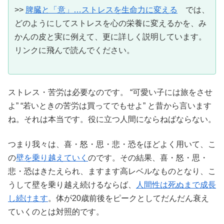
>>
脾臓と「意」…ストレスを生命力に変える
では、
どのようにしてストレスを心の栄養に変えるかを、み
かんの皮と実に例えて、更に詳しく説明しています。
リンクに飛んで読んでください。
ストレス・苦労は必要なのです。 “可愛い子には旅をさせ
よ” “若いときの苦労は買ってでもせよ” と昔から言います
ね。それは本当です。役に立つ人間にならねばならない。
つまり我々は、喜・怒・思・悲・恐をほどよく用いて、こ
の
壁を乗り越えていく
のです。その結果、喜・怒・思・
悲・恐はきたえられ、ますます高レベルなものとなり、こ
うして壁を乗り越え続けるならば、
人間性は死ぬまで成長
し続けます
。体が20歳前後をピークとしてだんだん衰え
ていくのとは対照的です。