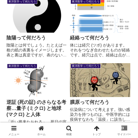
ろしくも不思議な世界が、舌診の
い？ これに違和感を覚えるとと
東洋医学って何だろう
東洋医学って何だろう
記録から伺えるのである。その機
もに、東洋思想の奥深さを垣間み
微を左右する生命の最も根本をな
ることができるのです。
すもの、それが「神」である。
陰陽って何だろう
経絡って何だろう
陰陽とは何でしょう。たとえば一
体には経穴 (ツボ) があります。
枚の紙の表裏をイメージします。
それをつなぎ合わせたものが経絡
表と裏は真逆ですが、表のない
です。経穴は点で、経絡は点が集
紙、裏のない紙ならば、紙として
まった線ともいえます。少なくと
成り立ちません。陰陽とはこのよ
も2000年前には、その概念が出
東洋医学って何だろう
東洋医学って何だろう
うに、相対する概念でありなが
来上がっていますが、物質的にと
ら、一つの事象や概念を、協力し
らえることができません。その本
合って作り出すものです。
質に迫ってみましょう。
逆証 (死の証) のさらなる考
膜原って何だろう
察…量子 (ミクロ) と地球
伝染病について考えます。強い感
(マクロ) と人体
染力を持つものは、中医学的には
疫病すなわち「温疫」に該当しま
「近い将来たおれる」…死日の宣
す。COVID-19 などはその例で
告から1年3か月、今も仕事をし
す。これに対応するには「膜原」
つつ片道3時間かけて通院を続け
(まくげん) という概念が重要であ
メニュー
ホーム
検索
トップ
サイドバー
ている患者さんがおられる。脳に