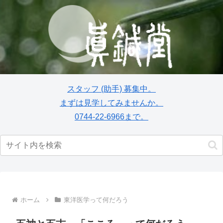
スタッフ
(助手)
募集中。
まずは見学してみませんか。
0744-22-6966まで。
ホーム
東洋医学って何だろう