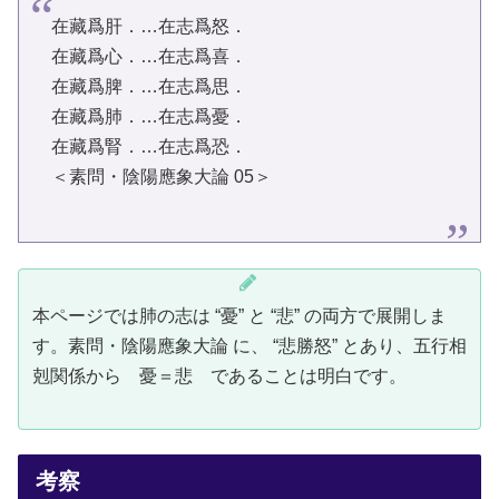
在藏爲肝．…在志爲怒．
在藏爲心．…在志爲喜．
在藏爲脾．…在志爲思．
在藏爲肺．…在志爲憂．
在藏爲腎．…在志爲恐．
＜素問・陰陽應象大論 05＞
本ページでは肺の志は “憂” と “悲” の両方で展開しま
す。素問・陰陽應象大論 に、 “悲勝怒” とあり、五行相
剋関係から 憂＝悲 であることは明白です。
考察