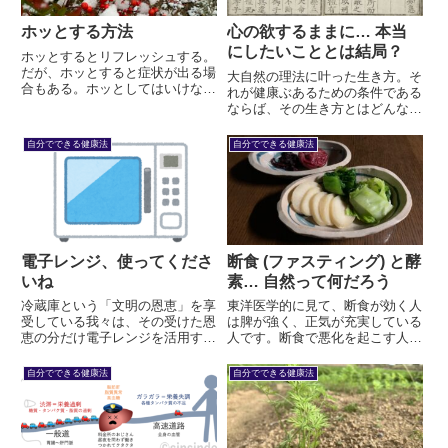
ホッとする方法
心の欲するままに… 本当
にしたいこととは結局？
ホッとするとリフレッシュする。
だが、ホッとすると症状が出る場
大自然の理法に叶った生き方。そ
合もある。ホッとしてはいけない
れが健康ぶあるための条件である
のだろうか？ リフレッシュの仕
ならば、その生き方とはどんなも
方を考える。
のなのでしょうか。
自分でできる健康法
自分でできる健康法
電子レンジ、使ってくださ
断食 (ファスティング) と酵
いね
素… 自然って何だろう
冷蔵庫という「文明の恩恵」を享
東洋医学的に見て、断食が効く人
受している我々は、その受けた恩
は脾が強く、正気が充実している
恵の分だけ電子レンジを活用すべ
人です。断食で悪化を起こす人は
きである。でないと、冷蔵庫のお
脾が弱く、正気が虚している人で
かげで食中毒の心配がなくなった
す。こういう診断をせず、あの人
自分でできる健康法
自分でできる健康法
かわりに、冷えだけが残る。中国
が効いたならオレにも効くだろ
伝統医学では、冷えは病因の一つ
う…が、一番やってはいけないこ
として考える。
とです。