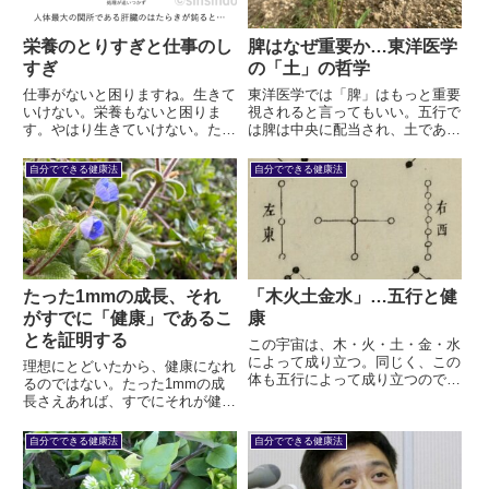
栄養のとりすぎと仕事のし
脾はなぜ重要か…東洋医学
すぎ
の「土」の哲学
仕事がないと困りますね。生きて
東洋医学では「脾」はもっと重要
いけない。栄養もないと困りま
視されると言ってもいい。五行で
す。やはり生きていけない。ただ
は脾は中央に配当され、土である
し仕事は、多ければ多いほど良い
とされる。そして脾という字の
ということではありません。忙し
「卑しい」という部分。これらが
自分でできる健康法
自分でできる健康法
すぎると体を壊して病気になって
一つにつながって、本当に「尊
しまいます。では栄養はどうなん
い」ものとは何かを問いかけてく
でょうか？
る。
たった1mmの成長、それ
「木火土金水」…五行と健
がすでに「健康」であるこ
康
とを証明する
この宇宙は、木・火・土・金・水
によって成り立つ。同じく、この
理想にとどいたから、健康になれ
体も五行によって成り立つので
るのではない。たった1mmの成
す。それが、五臓六腑という考え
長さえあれば、すでにそれが健康
方につながります。東洋医学と
である。僕の持論であり、事実で
は、五臓六腑それぞれの性格を学
す。奇跡とも言える乾癬の画像を
自分でできる健康法
自分でできる健康法
ぶことです。その性格を端的に示
用いて、それを証明してみましょ
したのが、木火土金水、すなわち
う。
五行です。