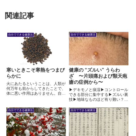
関連記事
自分でできる健康法
自分でできる健康法
寒いときこそ寒熱をつまび
健康の “ズルい” うらわ
らかに
ざ 〜片頭痛および類天疱
瘡の症例から〜
火にあたるということは、人類が
何万年も前からしてきたことで、
▶デキモノと痰湿▶コントロール
体に悪い作用はありません。自然
できる部分に集中する▶ズルい裏
なものです。だからといって温め
技▶地味なものほど有り難い？▶
るものなら何でもいいということ
どこに神経質になるか▶“常に真
はありません。不自然なものがあ
剣” は体にいい▶“勝負事” は体に
自分でできる健康法
自分でできる健康法
るのです。
よくない