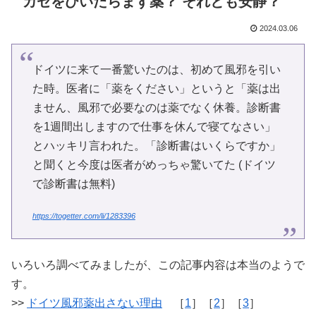
カゼをひいたらまず薬？ それとも安静？
2024.03.06
ドイツに来て一番驚いたのは、初めて風邪を引い
た時。医者に「薬をください」というと「薬は出
ません、風邪で必要なのは薬でなく休養。診断書
を1週間出しますので仕事を休んで寝てなさい」
とハッキリ言われた。「診断書はいくらですか」
と聞くと今度は医者がめっちゃ驚いてた (ドイツ
で診断書は無料)
https://togetter.com/li/1283396
いろいろ調べてみましたが、この記事内容は本当のようで
す。
>>
ドイツ風邪薬出さない理由
［
1
］［
2
］［
3
］