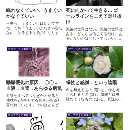
眠れなくていい、うまくい
死に向かって生きる… ゴ
かなくていい
ールラインをこえて走り抜
け
何事も、うまくいけばいいです
ね。でも「うまくいかなきゃなら
死後の世界はない。死後の世界は
ない」と考えると負担になりま
ある。どちらも信じてるだけ。あ
す。たとえば「眠らなきゃならな
るかないかはどちらでもいい。誰
い」と考えると、どうでしょう。
にもわからないので、水掛け論に
そう思ったほうが眠れるのなら、
終わるしかない。そんなことより
自分でできる健康法
自分でできる健康法
そのほうがいいですが、逆にそう
も、どちらを信じたほうが健康で
思えば思うほど眠れません。
あるために有利なのか。これなら
議論の余地がある。
動脈硬化の原因… 〇〇→
犠牲と感謝…という陰陽
血液→血管→あらゆる病気
命を与えるもの (陽) と、命を与
えられるもの (陰) 。陰陽とは夫
血管をすべてつなぎ合わせると、
婦のようなものである。真逆の概
地球を2周半もする長さがあると
念でありながら、お互いがお互い
言われています。そのほとんどが
を助け合い、生かし合い、諌め合
毛細血管である以上、人体は毛細
い、高め合う関係である。陰陽が
血管の集まりであると言っても過
自分でできる健康法
自分でできる健康法
交流することによって、より大き
言ではありません。脳も、肝臓
な幸せが生まれる。
も、肺も腎臓も、毛細血管の塊な
のです。その血管がボロボロにな