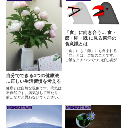
耕し育て食す。古代中国人にとっ
て、これは癒やしの根幹にある常
識だったのかもしれません。
「食」に向き合う… 食・
節・即・既 に見る東洋の
食意識とは
「食」にも「節」にも含まれる
「皀」とは、ご飯のことです。
ご飯をクチバシでついばむ姿が
「食」です。 ご飯の前に手をつ
き頭 (こうべ) を垂れる姿が
「節」です。 人間は鳥ではな
自分でできる4つの健康法
い。食にどう向き合うべきか。
…正しい生活習慣を考える
健康とは自然な現象です。病気は
不自然です。病気はして当たり
前…などと思わないでください。
健康が当たり前なのです。生活習
慣が健康をつくり、また病気も作
自分でできる健康法
自分でできる健康法
ります。夜更かしが続けば体調を
壊すでしょうし、そうでなければ
何も起こらないでしょう。では、
正...