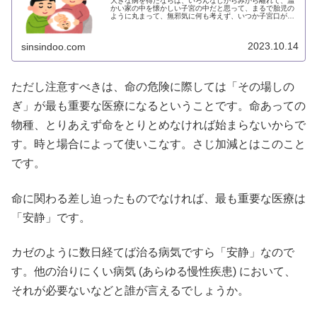
大きな病を得たならば、いろんなしがらみから離れて、温
かい家の中を懐かしい子宮の中だと思って、まるで胎児の
ように丸まって、無邪気に何も考えず、いつか子宮口が開
く時を楽しみに待つ。それが「休む」ということだと思い
ます。
2023.10.14
sinsindoo.com
ただし注意すべきは、命の危険に際しては「その場しの
ぎ」が最も重要な医療になるということです。命あっての
物種、とりあえず命をとりとめなければ始まらないからで
す。時と場合によって使いこなす。さじ加減とはこのこと
です。
命に関わる差し迫ったものでなければ、最も重要な医療は
「安静」です。
カゼのように数日経てば治る病気ですら「安静」なので
す。他の治りにくい病気 (あらゆる慢性疾患) において、
それが必要ないなどと誰が言えるでしょうか。