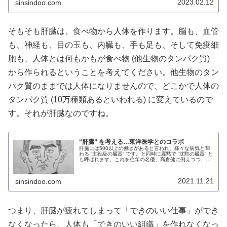
2023.02.12
sinsindoo.com
そもそも肝臓は、食べ物から人体を作ります。脳も、血管
も、神経も、目の玉も、内臓も、手も足も、そして免疫細
胞も、人体とは何もかもが食べ物 (他生物のタンパク質)
から作られるということを考えてください。他生物のタン
パク質のままでは人体になりませんので、どこかで人体の
タンパク質 (10万種類あるといわれる) に変えているので
す。それが肝臓なのですね。
“肝臓” を考える…東洋医学とのコラボ
肝臓には500以上の働きがあると言われ、様々な病気と関
わる “主役級の臓器” です。と同時に寡黙で “沈黙の臓器” と
も呼ばれます。これを往年の名優、高倉健に例えつつ、東
洋医学ともコラボしながら、肝臓とは何か、病気の原因と
は何かを考えます。
2021.11.21
sinsindoo.com
つまり、肝臓が疲れてしまって「できのいい仕事」ができ
なくなったら、人体も「できのいい組織」を作れなくなっ