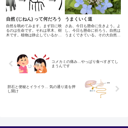
っ...
自然 (じねん) って何だろう
うまくいく道
自然を眺めてみます。まず目に映
さあ、今日も懸命に生きよう。よ
るのは生命です。それは草木、樹
し、今日も懸命に祈ろう。自然は
木です。植物は静止しているかに
うまくできている。その大自然に
見えて、少しずつ成長していま
従う。それは自然で肯定的なの成
す。勝手に、しなやかに、美しく
り行きをもたらす。
健全に成長しています。成長の向
かう方向、それは肯定的であり、
健全にして健康です。
コメカミの痛み…やっぱり食べすぎてし
まうんです
胆石と便秘とイライラ… 気の通り道を押
し開け