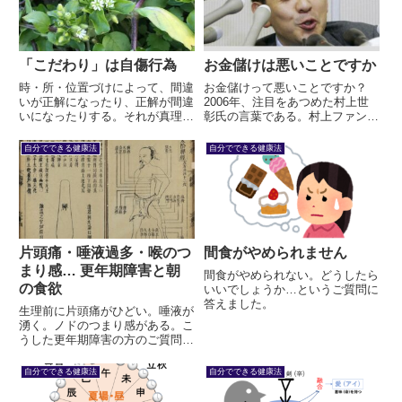
「こだわり」は自傷行為
お金儲けは悪いことですか
時・所・位置づけによって、間違
お金儲けって悪いことですか？
いが正解になったり、正解が間違
2006年、注目をあつめた村上世
いになったりする。それが真理で
彰氏の言葉である。村上ファンド
す。人間として認識する世の中
率いる氏がマスコミに取り囲まれ
に、絶対というものはないのです
て、この問いかけを発した映像は
自分でできる健康法
自分でできる健康法
ね。その真理にそぐわないものが
強烈だった。
「こだわり」です。陰陽論は、そ
れを明確に教えてくれます。
片頭痛・唾液過多・喉のつ
間食がやめられません
まり感… 更年期障害と朝
間食がやめられない。どうしたら
の食欲
いいでしょうか…というご質問に
答えました。
生理前に片頭痛がひどい。唾液が
湧く。ノドのつまり感がある。こ
うした更年期障害の方のご質問
に、東洋医学的にお答えしまし
た。この方は朝の食欲がなく、こ
自分でできる健康法
自分でできる健康法
れは脾の弱りを示します。脾の弱
りをベースとして起こる様々な症