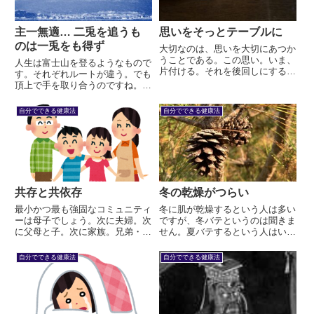
主一無適… 二兎を追うも
思いをそっとテーブルに
のは一兎をも得ず
大切なのは、思いを大切にあつか
うことである。この思い。いま、
人生は富士山を登るようなもので
片付ける。それを後回しにする
す。それぞれルートが違う。でも
と、思いがつのる。つのりつのっ
頂上で手を取り合うのですね。し
て積み重なって。そして重くな
かし中には、樹海に迷い込む人も
る。重くなってから、テーブルの
います。さまざまな情報が飛び交
自分でできる健康法
自分でできる健康法
上に乗せると…
い、ルートに迷ってしまいます
が、頂上の絶景を見るにはどうす
れば良いのでしょうか。
共存と共依存
冬の乾燥がつらい
最小かつ最も強固なコミュニティ
冬に肌が乾燥するという人は多い
ーは母子でしょう。次に夫婦。次
ですが、冬バテというのは聞きま
に父母と子。次に家族。兄弟・祖
せん。夏バテするという人はいま
父母・孫。そこから広がって、近
すが、夏に乾燥するという人は少
所・学校や会社・都道府県・日
ないですね。東洋医学的に説明し
自分でできる健康法
自分でできる健康法
本・世界。このコミュニティーの
ます。
中で人間同志がどのように関わり
合うか。