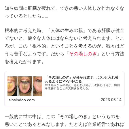
知らぬ間に肝臓が疲れて、できの悪い人体しか作れなくな
っているとしたら…。
根本的に考えた時、「人体の生みの親」である肝臓が健全
でないと、健全な人体にはならないと考えられます。とこ
ろが、この「根本的」ということを考えるのが、我々はど
うも苦手なようです。だから「
その場しのぎ
」という方法
を考えたがります。
「その場しのぎ」が分かれ道？… 〇〇と入れ替
わるように✕✕が起こる
中医臨床からの視点。悪化とは何か。改善とは何か。病因
を改善することの大切さを考える。
2023.05.14
sinsindoo.com
一般的に世の中は、この「その場しのぎ」というものを、
悪いことであるとみなします。たとえば企業経営であれば