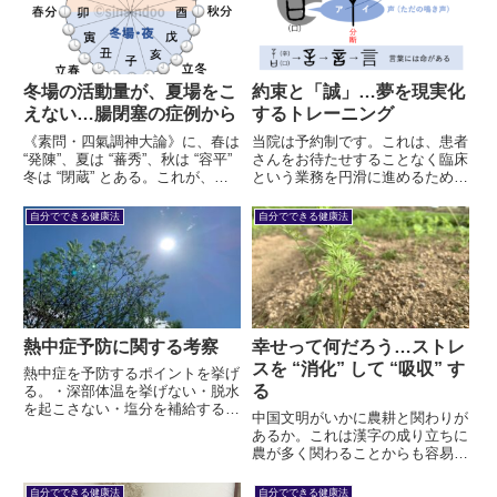
状をご説明します。
冬場の活動量が、夏場をこ
約束と「誠」…夢を現実化
えない…腸閉塞の症例から
するトレーニング
《素問・四氣調神大論》に、春は
当院は予約制です。これは、患者
“発陳”、夏は “蕃秀”、秋は “容平”
さんをお待たせすることなく臨床
冬は “閉蔵” とある。これが、冬
という業務を円滑に進めるためで
場の活動量が夏場をこえてはなら
す。しかし、それだけではありま
ない文献的な根拠となる。臨床を
せん。約束。それを守るトレーニ
自分でできる健康法
自分でできる健康法
交えて解説したい。
ングでもあります。
熱中症予防に関する考察
幸せって何だろう…ストレ
スを “消化” して “吸収” す
熱中症を予防するポイントを挙げ
る
る。・深部体温を挙げない・脱水
を起こさない・塩分を補給するこ
中国文明がいかに農耕と関わりが
れらに対して考察を行いたい。
あるか。これは漢字の成り立ちに
農が多く関わることからも容易に
想像できます。東洋医学はそうし
た文化の中で生まれました。土を
自分でできる健康法
自分でできる健康法