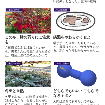
って言ってほしかった。いまでも
い結果」となった。重病や難病を
その時のことを思い出して、患者
治したわけではない。しかし、僕
さんに言うことがあります。「大
にとっては劇的なホームランだ。
ご来院の皆様へ
ご来院の皆様へ
丈夫」。何の根拠もない。患者さ
冥利に尽きるというが、醫者冥利
んにそうあって欲しい。ただそ
とは何か考えさせられた。
れ...
この冬、脾の弱りにご注意
痰湿をやわらかくせよ
を
暖かかったり動いたりしている
と、痰湿はゆるんでサラサラにな
月曜日 (2013.11.13) くらいか
る。寒かったり動かなかったりす
ら、患者さんに異変が見られ始め
ると、痰湿は固まってコテコテに
た。右足三里に虚の反応が出てい
なる。餅が、温めると柔らかくな
るのである。月・火はちらほら程
り、冷たくなると固くなるような
度だったが、水の休診日をはさ
ご来院の皆様へ
ご来院の皆様へ
ものである。
み、木・金は90％以上の患者さ
んで…
冬至と血熱
どちらでもいい・こちらで
なきゃダメ
冬至である。この時期は複雑だ。
11月ごろから、合谷に反応が出
人間は淡白でありたいですね。
なくなった。合谷は、多くは気分