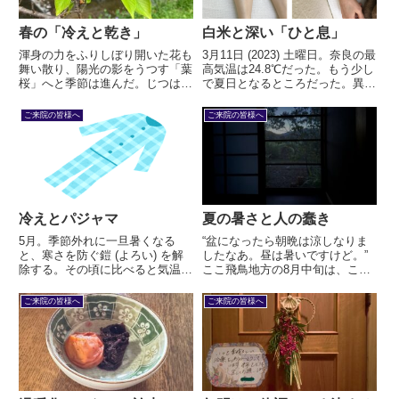
春の「冷えと乾き」
白米と深い「ひと息」
渾身の力をふりしぼり開いた花も
3月11日 (2023) 土曜日。奈良の最
舞い散り、陽光の影をうつす「葉
高気温は24.8℃だった。もう少し
桜」へと季節は進んだ。じつは、
で夏日となるところだった。異常
これは大変な作業である。光合成
気象である。人体にも異常が出て
がまだ十分にできていない。青葉
いる。腸胃に熱がこもっている。
ご来院の皆様へ
ご来院の皆様へ
はまだ小さく薄っぺらく色も淡
上巨虚に実の反応がある。急な温
い。満開の「榮」を演出した原動
かさで、熱がこもったのだ。
力は、去年の夏に得たエネルギー
な...
冷えとパジャマ
夏の暑さと人の蠢き
5月。季節外れに一旦暑くなる
“盆になったら朝晩は涼しなりま
と、寒さを防ぐ鎧 (よろい) を解
したなあ。昼は暑いですけど。”
除する。その頃に比べると気温が
ここ飛鳥地方の8月中旬は、こう
低い日が続けば、その気温の低さ
いう時候の挨拶が聞かれる。朝は
が体にこたえる。持病が悪化した
長袖がほしいくらいの日もある。
ご来院の皆様へ
ご来院の皆様へ
り新たな症状が出たりする。6月
いや、「あった」と言い換えねば
下旬までは寒い日があると想定し
なるまい。
ておいた方がいい。