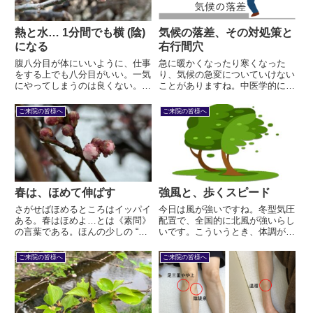
熱と水… 1分間でも横 (陰)
気候の落差、その対処策と
になる
右行間穴
腹八分目が体にいいように、仕事
急に暖かくなったり寒くなった
をする上でも八分目がいい。一気
り、気候の急変についていけない
にやってしまうのは良くない。二
ことがありますね。中医学的には
分の余力を残していれば、持続可
風邪 (ふうじゃ) が関わります。
能となる。その方法を考える。
対処策を考えます。
ご来院の皆様へ
ご来院の皆様へ
春は、ほめて伸ばす
強風と、歩くスピード
さがせばほめるところはイッパイ
今日は風が強いですね。冬型気圧
ある。春はほめよ…とは《素問》
配置で、全国的に北風が強いらし
の言葉である。ほんの少しの “で
いです。こういうとき、体調が悪
きるだけ” 。これをつまらないも
化する方がおられます。もうすで
のと思ってはならない。これでい
に、昨日あたり (風が強くなる前)
ご来院の皆様へ
ご来院の皆様へ
い。できている。自分をほめて伸
で悪化している人もいるでしょ
ばしていこう。飛躍しよう。
う。風邪 (ふうじゃ) といいま
す。風邪とは？