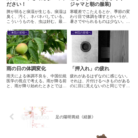
ださい！
ジャマと朝の服装)
脾が弱ると痰湿が生じる。痰湿は
寒暖差でこたえるとか、季節の変
臭く、汚く、ネバネバしている。
わり目で体調を壊すとかいうが、
こういうものを、虫は好む。最
暑さでやられるものは少ない。多
近、これをエサに大繁殖している
くは冷えである。体には、寒さか
虫がいるなあ。癘気 (レイキ) で
ら身を守る “防御力” がある。こ
ご来院の皆様へ
ご来院の皆様へ
ある。これ以上の流行を食い止め
れを “衛気” という。
るためにも、この虫にエサを与え
てはならない。
雨の日の体調変化
「押入れ」の疲れ
雨天による体調不良を、中国伝統
疲れがあるはずなのに感じない。
医学の視点で考える。雨が降る前
それは、片付けるべきものがある
と、雨が降り始めたときとでは、
のに目に見えないのと同じです。
病因病理が異なる。
つまり、押入れに入ってしまって
いる。詳しく説明します。
足の陽明胃経《経脈》