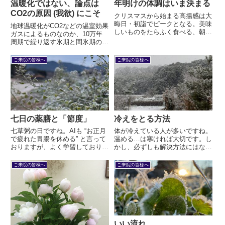
温暖化ではない、論点は
年明けの体調はいま決まる
CO2の原因 (我欲) にこそ
クリスマスから始まる高揚感は大
晦日・初詣でピークとなる。美味
地球温暖化がCO2などの温室効果
しいものをたらふく食べる、朝か
ガスによるものなのか、10万年
ら晩までのべつ幕なしに食べる。
周期で繰り返す氷期と間氷期のサ
そんな中で着実に増えるものがあ
イクルによるものなのか、論点は
る。貯金ではない。痰湿である。
そこではない。論点は我欲が行き
ご来院の皆様へ
ご来院の皆様へ
過ぎなのか、そうでないのかにあ
る。
七日の薬膳と「節度」
冷えをとる方法
七草粥の日ですね。AIも “お正月
体が冷えている人が多いですね。
で疲れた胃腸を休める” と言って
温める…は寒ければ大切です。し
おりますが、よく学習しておりま
かし、必ずしも解決方法にはなり
す。日本人の誰もが知る、もっと
ません。当座の付け焼刃ではな
も代表的な薬膳と言えるでしょ
く、根本的なことを考えてみまし
ご来院の皆様へ
ご来院の皆様へ
う。薬膳の基本とは何でしょう
ょう。
か？ 健康を増進するための食事
であることです。そのために必要
なこととは？
いい流れ