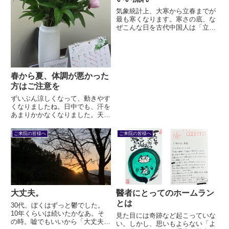
気象統計上、大寒から立春までが
最も寒くなります。寒さの底、な
ぜこんな日を古代中国人は「立
春」としたのでしょう。寒さの底
であるということは、言い換えれ
ばもうこれ以上寒くならないとい
うことです。
春から夏、体調が悪かった
方はご注意を
ずいぶん涼しくなって、動きやす
くなりましたね。日中でも、汗を
あまりかかなくなりました。天気
の良い日は、どこかに出かけたく
なりますね。しかし、春から夏に
ご来院の皆様へ
ご来院の皆様へ
かけて体調が悪かった方は要注意
です。木の芽時の春しんどい、夏
は暑くてうごけない。今やっ
と、...
大丈夫。
醫者にとってのホームラン
とは
30代、ぼくはずっと鬱でした。
10年くらいは続いたかなあ。そ
見た目には奇跡など起こっていな
の時。嘘でもいいから「大丈夫」
い。しかし、思いもよらない「よ