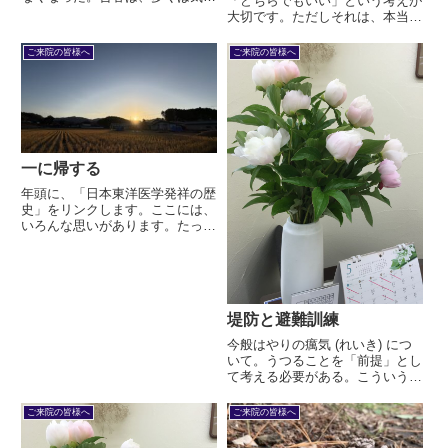
「どちらでもいい」という考えが
(比較的浅い病位) の反応を見る穴
大切です。ただしそれは、本当に
処である。合谷に限らず、全体的
どちらでもいい事に関してです。
に穴処の反応が静かである。その
たとえばお菓子を、食べてもいい
ご来院の皆様へ
ご来院の皆様へ
かわりに注目しているのは右膈兪
し、食べなくてもいい。どちらで
(右八兪も) である。...
もいい… という人はストレスを
ためにくい人です。脾 (消化器)...
一に帰する
年頭に、「日本東洋医学発祥の歴
史」をリンクします。ここには、
いろんな思いがあります。たった
一人の中国人が、日本朝廷に中国
医学書を持ち込んだ。海を渡って
やってきたその事実を、今の日本
は認めようとしていません。学校
の歴史に登場する医学史の最初
堤防と避難訓練
は...
今般はやりの癘気 (れいき) につ
いて。うつることを「前提」とし
て考える必要がある。こういう考
え方は、持っていく所によっては
ものすごい批判を受けます。どん
ご来院の皆様へ
ご来院の皆様へ
なに強固な堤防でも、決壊すると
きは決壊します。だからこそ、決