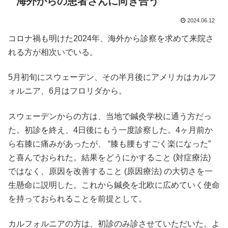
海外からの患者さんに向き合う
2024.06.12
コロナ禍も明けた2024年、海外から診察を求めて来院さ
れる方が相次いでいる。
5月初旬にスウェーデン、その半月後にアメリカはカルフ
ォルニア、6月はフロリダから。
スウェーデンからの方は、当地で鍼灸学校に通う方だっ
た。初診を終え、4日後にもう一度診察した。4ヶ月前か
ら右膝に痛みがあったが、 “膝も腰もすごく楽になった”
と喜んでおられた。結果をどうにかすること (対症療法)
ではなく、原因を改善すること (原因療法) の大切さを一
生懸命に説明した。これから鍼灸を北欧に広めていく使命
を持っておられることを前提として。
カルフォルニアの方は、初診のみ診させていただいた。よ