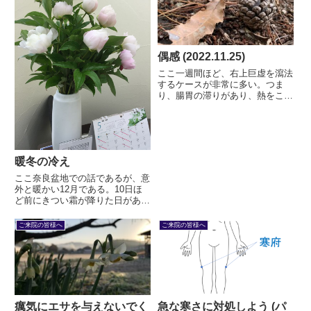
壊を「前提」とした避難訓練...
偶感 (2022.11.25)
ここ一週間ほど、右上巨虚を瀉法
するケースが非常に多い。つま
り、腸胃の滞りがあり、熱をこも
らせているのだ。患者さん全般に
見られるということは、多くは気
候と関わる。気候はみんなに均等
に覆いかぶさるからである。熱の
出どころは肝ではあろう。これだ
暖冬の冷え
け...
ここ奈良盆地での話であるが、意
外と暖かい12月である。10日ほ
ど前にきつい霜が降りた日があっ
た (11月29日) 。いよいよ冬本番
か、と思われた。が、それ以降は
ご来院の皆様へ
ご来院の皆様へ
なく、むしろ暖かくなった感があ
る。例年この時期はしぐれること
はあっても土砂降りの...
癘気にエサを与えないでく
急な寒さに対処しよう (パ