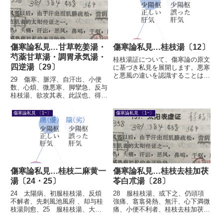
傷寒論私見…甘草乾姜湯・
傷寒論私見…桂枝湯〔12〕
芍薬甘草湯・調胃承気湯・
桂枝湯証について、傷寒論の原文
四逆湯〔29〕
に基づき私見を展開します。悪寒
と悪風の違いを認識することは、
29 傷寒、脈浮、自汗出、小便
傷寒論を読み解く上での基本であ
数、心煩、微悪寒、脚攣急、反与
ると思います。…嗇嗇として悪寒
桂枝湯、欲攻其表、此誤也、得
し、淅淅として悪風し、翕翕とし
之、便厥、咽中乾、煩躁吐逆者、
て発熱す…芸術的とも言える張仲
作甘草乾姜湯与之、以復其陽、若
傷寒論私見 〔1~〕
傷寒論私見 〔1~〕
景の文章に迫ります。
厥愈足温者、更作芍薬甘草湯与
之、其脚即伸、若胃気不和、譫語
者、少与調胃承気湯、若重発汗、
復加...
傷寒論私見…桂枝二麻黄一
傷寒論私見…桂枝去桂加茯
湯〔24・25〕
苓白朮湯〔28〕
24 太陽病、初服桂枝湯、反煩
28 服桂枝湯、或下之、仍頭項
不解者、先刺風池風府 、却与桂
強痛、翕翕発熱、無汗、心下満微
枝湯則愈、25 服桂枝湯、大汗
痛、小便不利者、桂枝去桂加茯苓
出、脈洪大者、与桂枝湯、如前
白朮湯主之、▶結論から桂枝湯証