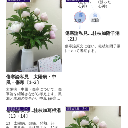
傷寒論私見 〔1~〕
傷寒論私見 〔1~〕
傷寒論私見…桂枝加附子湯
〔21〕
傷寒論原文に従い、桂枝加附子湯
について考察する。
傷寒論私見…太陽病・中
風・傷寒〔1~3〕
太陽病・中風・傷寒について、傷
寒論を紐解きながら考えます。風
邪と寒邪の割合が、中風 (表寒虚)
と傷寒 (表寒実) とでは異なるの
ではないか。虚実よりも、この切
傷寒論私見 〔1~〕
傷寒論私見 〔1~〕
傷寒論私見…桂枝加葛根湯
り口から考えると、温病まで包括
〔13・14〕
できる立体的なとらえ方ができま
す。
13 太陽病、頭痛、発熱、汗
出、悪風者、桂枝湯主之、12条