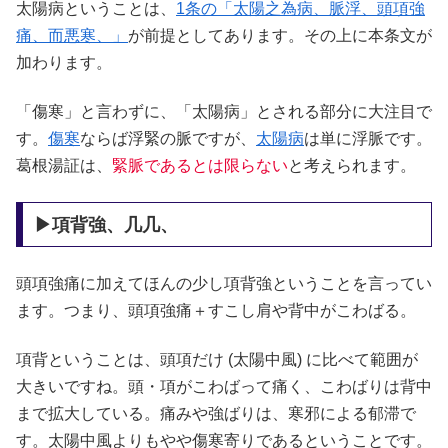
太陽病ということは、
1条の「太陽之為病、脈浮、頭項強
痛、而悪寒、」
が前提としてあります。その上に本条文が
加わります。
「傷寒」と言わずに、「太陽病」とされる部分に大注目で
す。
傷寒
ならば浮緊の脈ですが、
太陽病
は単に浮脈です。
葛根湯証は、
緊脈であるとは限らない
と考えられます。
▶項背強、几几、
頭項強痛に加えてほんの少し項背強ということを言ってい
ます。つまり、頭項強痛＋すこし肩や背中がこわばる。
項背ということは、頭項だけ (太陽中風) に比べて範囲が
大きいですね。頭・項がこわばって痛く、こわばりは背中
まで拡大している。痛みや強ばりは、寒邪による郁滞で
す。太陽中風よりもやや傷寒寄りであるということです。