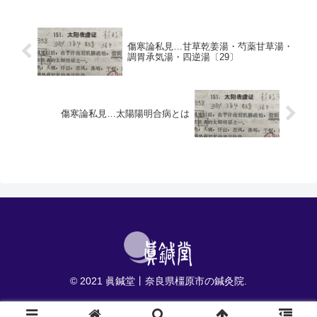
法、若形如瘧、日再発者、汗出必
に桂枝湯を与えた。あるいは陽明
解、宜桂枝二麻黄一湯、▶結論か
病かと思って下した。ところがな
ら▶文の構成 ①②と③24条と
お、頭項強痛し、さむがって発熱
25条は、合わせて読んでいきま
し、微似汗が見られない。心下
傷寒論私見…甘草乾姜湯・芍薬甘草湯・
す...
満...
調胃承気湯・四逆湯〔29〕
傷寒論私見…太陽陽明合病とは
© 2021 眞鍼堂丨奈良県橿原市の鍼灸院.