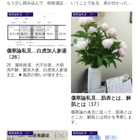
もう少し踏み込んで、桂枝湯証に
いうことである。表が分かったと
似てはいるがもう桂枝湯では効か
いうことは「裏」が分かったとい
ないもの、桂枝湯証に似てはいる
うことである。張仲景先生が、そ
傷寒論私見 〔1~〕
傷寒論私見 〔1~〕
が似て非なるもの、という見解を
れほど深い概念を説明しようとし
加えます。
ているとは、ぼくの勘ぐりが過ぎ
るのだろうか。
傷寒論私見…白虎加人参湯
〔26〕
26 服桂枝湯、大汗出後、大煩
渇不解、脈洪大者、白虎加人参湯
主之、▶風邪の勢いが強すぎた可
能性24 太陽病、初服桂枝湯、
反煩不解者、先刺風池風府 、却
与桂枝湯則愈、25 服桂枝湯、
大汗出、脈洪大者、与桂枝湯、如
傷寒論私見…肌表とは、解
前法、この2つの条文を承けて
肌とは〔17〕
い...
傷寒論の条文に従って、肌表とは
どこか、解肌とは何かを考察しま
す。
傷寒論私見 〔1~〕
傷寒論私見 〔1~〕