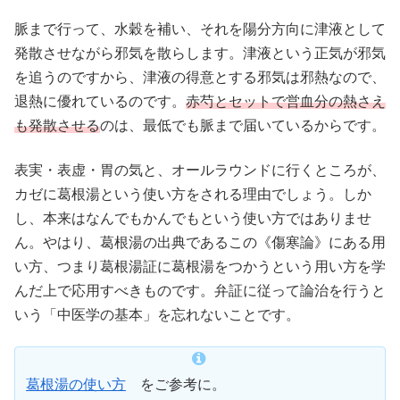
脈まで行って、水穀を補い、それを陽分方向に津液として
発散させながら邪気を散らします。津液という正気が邪気
を追うのですから、津液の得意とする邪気は邪熱なので、
退熱に優れているのです。
赤芍とセットで営血分の熱さえ
も発散させる
のは、最低でも脈まで届いているからです。
表実・表虚・胃の気と、オールラウンドに行くところが、
カゼに葛根湯という使い方をされる理由でしょう。しか
し、本来はなんでもかんでもという使い方ではありませ
ん。やはり、葛根湯の出典であるこの《傷寒論》にある用
い方、つまり葛根湯証に葛根湯をつかうという用い方を学
んだ上で応用すべきものです。弁証に従って論治を行うと
いう「中医学の基本」を忘れないことです。
葛根湯の使い方
をご参考に。