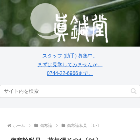
スタッフ
(助手)
募集中。
まずは見学してみませんか。
0744-22-6966まで。
ホーム
傷寒論
傷寒論私見 〔1~〕