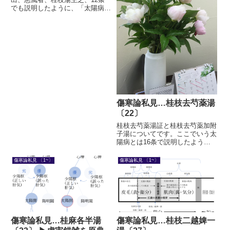
でも説明したように、「太陽病」
とは脈浮・頭項強痛・悪寒がある
という意味の言葉です。つまり、
本条文の「太陽病」という部分に
「脈浮・頭項強痛・悪寒」を代入
すると、脈浮・頭項強痛・悪寒・
頭...
傷寒論私見…桂枝去芍薬湯
〔22〕
桂枝去芍薬湯証と桂枝去芍薬加附
子湯についてです。ここでいう太
陽病とは16条で説明したよう
に、桂枝湯証のことです。これを
誤って下してしまった。成書で
傷寒論私見 〔1~〕
傷寒論私見 〔1~〕
は、胸に邪が陥下して胸陽が伸び
ない状態であると説明されます。
傷寒論私見…桂麻各半湯
傷寒論私見…桂枝二越婢一