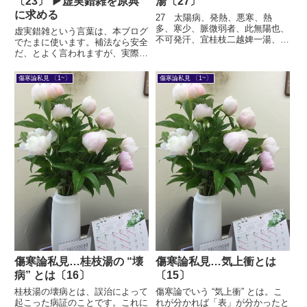
〔23〕 ▶虚実錯雑を原典
湯〔27〕
に求める
27 太陽病、発熱、悪寒、熱
多、寒少、脈微弱者、此無陽也、
虚実錯雑という言葉は、本ブログ
不可発汗、宜桂枝二越婢一湯、▶
でたまに使います。補法なら安全
はじめに見ての通り、症状として
だ、とよく言われますが、実際の
は往来寒熱と脈微弱しかありませ
臨床で持続的に効果を上げる上で
ん。これで太陽病というのは無理
は、必ずしもそれは言いえていま
傷寒論私見 〔1~〕
傷寒論私見 〔1~〕
があります。これでは少陽病との
せん。虚実錯雑だからです。深く
見分けがつきません。少陽病には
考察してみましょう。
太...
傷寒論私見…桂枝湯の “壊
傷寒論私見…気上衝とは
病” とは〔16〕
〔15〕
桂枝湯の壊病とは、誤治によって
傷寒論でいう “気上衝” とは。こ
起こった病証のことです。これに
れが分かれば「表」が分かったと