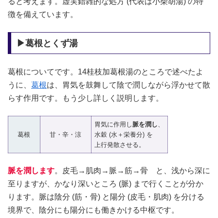
ると考えます。虚実錯雑的な処方 (代表は小柴胡湯) の特
徴を備えています。
▶葛根とくず湯
葛根についてです。14桂枝加葛根湯のところで述べたよ
うに、
葛根
は、胃気を鼓舞して陰で潤しながら浮かせて散
らす作用です。もう少し詳しく説明します。
胃気に作用し
脈を潤し
、
葛根
甘・辛・涼
水穀 (水＋栄養分) を
上行発散させる。
脈を潤します
。皮毛→肌肉→脈→筋→骨 と、浅から深に
至りますが、かなり深いところ (脈) まで行くことが分か
ります。脈は陰分 (筋・骨) と陽分 (皮毛・肌肉) を分ける
境界で、陰分にも陽分にも働きかける中枢です。