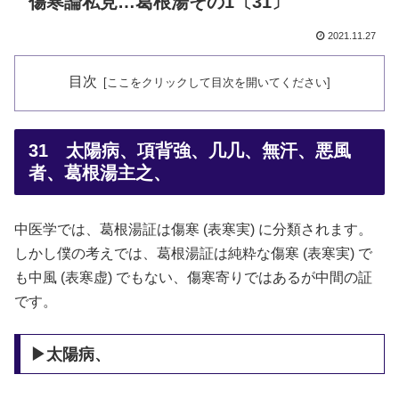
傷寒論私見…葛根湯その1〔31〕
2021.11.27
目次
31 太陽病、項背強、几几、無汗、悪風
者、葛根湯主之、
中医学では、葛根湯証は傷寒 (表寒実) に分類されます。
しかし僕の考えでは、葛根湯証は純粋な傷寒 (表寒実) で
も中風 (表寒虚) でもない、傷寒寄りではあるが中間の証
です。
▶太陽病、