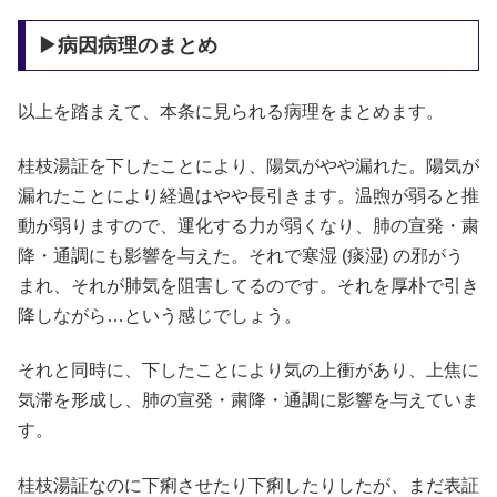
▶病因病理のまとめ
以上を踏まえて、本条に見られる病理をまとめます。
桂枝湯証を下したことにより、陽気がやや漏れた。陽気が
漏れたことにより経過はやや長引きます。温煦が弱ると推
動が弱りますので、運化する力が弱くなり、肺の宣発・粛
降・通調にも影響を与えた。それで寒湿 (痰湿) の邪がう
まれ、それが肺気を阻害してるのです。それを厚朴で引き
降しながら…という感じでしょう。
それと同時に、下したことにより気の上衝があり、上焦に
気滞を形成し、肺の宣発・粛降・通調に影響を与えていま
す。
桂枝湯証なのに下痢させたり下痢したりしたが、まだ表証