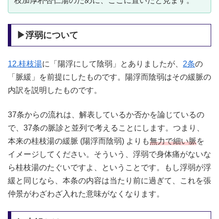
枝加厚朴杏仁湯のために、ここに置いたと見ます。
▶浮弱について
12.桂枝湯
に「陽浮にして陰弱」とありましたが、
2条
の
「脈緩」を前提にしたものです。陽浮而陰弱はその緩脈の
内訳を説明したものです。
37条からの流れは、解表しているか否かを論じているの
で、37条の脈診と並列で考えることにします。つまり、
本来の桂枝湯の緩脈 (陽浮而陰弱) よりも
無力で細い脈
を
イメージしてください。そういう、浮弱で身体痛がないな
ら桂枝湯のたぐいですよ、ということです。もし浮弱が浮
緩と同じなら、本条の内容は当たり前に過ぎて、これを張
仲景がわざわざ入れた意味がなくなります。