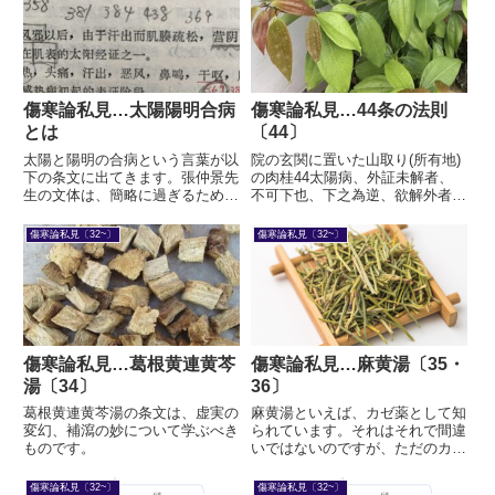
傷寒論私見…太陽陽明合病
傷寒論私見…44条の法則
とは
〔44〕
太陽と陽明の合病という言葉が以
院の玄関に置いた山取り(所有地)
下の条文に出てきます。張仲景先
の肉桂44太陽病、外証未解者、
生の文体は、簡略に過ぎるため洞
不可下也、下之為逆、欲解外者、
察力・言語力が必要です。そのた
宜桂枝湯、主之、▶外証未解 3つ
めにはまず、すぐれた国語力が必
の法則本条は42条を承けながら
傷寒論私見〔32~〕
傷寒論私見〔32~〕
要です。まず、太陽陽明合病とは
も、大原則を歌っています。原則
何か、ということを明確にしてか
は3つあります。まず、分かりや
ら、それぞれの薬の説明に行き
すくするために条文を2つに...
た...
傷寒論私見…葛根黄連黄芩
傷寒論私見…麻黄湯〔35・
湯〔34〕
36〕
葛根黄連黄芩湯の条文は、虚実の
麻黄湯といえば、カゼ薬として知
変幻、補瀉の妙について学ぶべき
られています。それはそれで間違
ものです。
いではないのですが、ただのカゼ
薬と考えれば、それだけのものに
なってしまいます。漢方薬とはそ
傷寒論私見〔32~〕
傷寒論私見〔32~〕