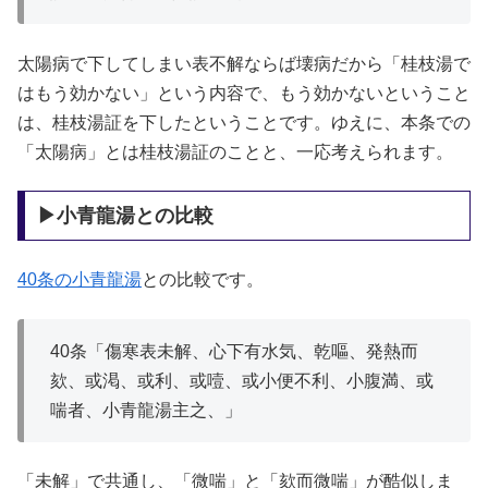
太陽病で下してしまい表不解ならば壊病だから「桂枝湯で
はもう効かない」という内容で、もう効かないということ
は、桂枝湯証を下したということです。ゆえに、本条での
「太陽病」とは桂枝湯証のことと、一応考えられます。
▶小青龍湯との比較
40条の小青龍湯
との比較です。
40条「傷寒表未解、心下有水気、乾嘔、発熱而
欬、或渇、或利、或噎、或小便不利、小腹満、或
喘者、小青龍湯主之、」
「未解」で共通し、「微喘」と「欬而微喘」が酷似しま