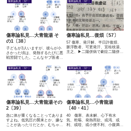
傷寒論私見〔32~〕
傷寒論私見〔32~〕
はあるというのが、ここで言いた
いことです。桂枝湯証に乾嘔があ
り、麻黄湯証に嘔逆があるなら
ば...
傷寒論私見…大青龍湯 そ
傷寒論私見…復煩〔57〕
の1〔38〕
57 傷寒、発汗解、半日許復煩、
脈浮数者、可更発汗、宜桂枝湯、
子どもが3人いますが、彼らが小
主之、▶二陽併病で劇症二陽併病
さかった頃は、発熱するたびに悪
です。だから桂枝湯なのです。経
戦苦闘でした。こんなヤブ医者に
過の短いパターンです。劇症で
任せられないと見るや、妻が病院
す。これも難解ですね。単純に考
に連れて行ったものです。 しか
傷寒論私見〔32~〕
傷寒論私見〔32~〕
えてみましょう。傷寒を発汗した
しその繰り返しの中で、腕を磨き
ら解した。半日したらと書いて
ました。いまは、発熱などの感染
い...
症で手こずることはなくなりま
し...
傷寒論私見…大青龍湯その
傷寒論私見…小青龍湯
2〔39〕
〔40・41〕
急に体が重くなることってありま
40 傷寒、表未解、心下有水
すよね。低気圧の襲来とか、嫌な
気、乾嘔、発熱而欬、或渇、或
ことがあったりだとか、むちゃ食
利、或噎、或小便不利、小腹満、
いをした後だったりだとか。ま
或喘者、小青龍湯主之、▶アウト