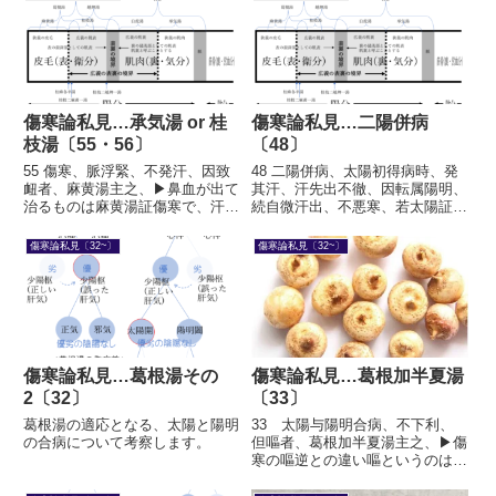
んな浅いものではありません。麻
黄湯は「表証」の薬です。表と裏
は陰陽です。表を治せば裏も治
る...
傷寒論私見…承気湯 or 桂
傷寒論私見…二陽併病
枝湯〔55・56〕
〔48〕
55 傷寒、脈浮緊、不発汗、因致
48 二陽併病、太陽初得病時、発
衄者、麻黄湯主之、▶鼻血が出て
其汗、汗先出不徹、因転属陽明、
治るものは麻黄湯証傷寒で、汗が
続自微汗出、不悪寒、若太陽証不
出ずに、衄が出て治るもの、これ
罷者、不可下、下之為逆、如此可
は麻黄湯証だ、という法則を歌っ
小発汗、▶本条文の着眼点二陽併
傷寒論私見〔32~〕
傷寒論私見〔32~〕
ています。この法則を踏まえたう
病は46条でも展開しました。
えで、次の56条をよく読んで考
「其れ」とか「此れ」とか、指示
えなさい、という意図がありま...
代名詞が多いですね。44条「太...
傷寒論私見…葛根湯その
傷寒論私見…葛根加半夏湯
2〔32〕
〔33〕
葛根湯の適応となる、太陽と陽明
33 太陽与陽明合病、不下利、
の合病について考察します。
但嘔者、葛根加半夏湯主之、▶傷
寒の嘔逆との違い嘔というのは、
「おー」という声のことです。嘔
吐物はあってもなくても、「嘔」