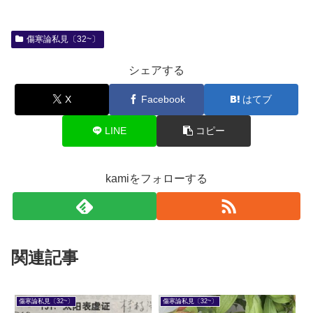
傷寒論私見〔32~〕
シェアする
X
Facebook
はてブ
LINE
コピー
kamiをフォローする
関連記事
傷寒論私見〔32~〕
傷寒論私見〔32~〕