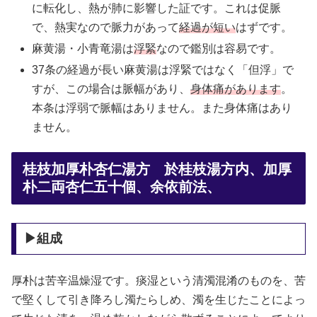
に転化し、熱が肺に影響した証です。これは促脈
で、熱実なので脈力があって
経過が短い
はずです。
麻黄湯・小青竜湯は
浮緊
なので鑑別は容易です。
37条の経過が長い麻黄湯は浮緊ではなく「但浮」で
すが、この場合は脈幅があり、
身体痛があります
。
本条は浮弱で脈幅はありません。また身体痛はあり
ません。
桂枝加厚朴杏仁湯方 於桂枝湯方内、加厚
朴二両杏仁五十個、余依前法、
▶組成
厚朴は苦辛温燥湿です。痰湿という清濁混淆のものを、苦
で堅くして引き降ろし濁たらしめ、濁を生じたことによっ