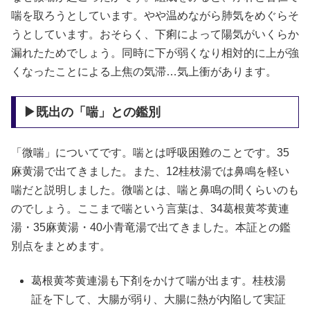
喘を取ろうとしています。やや温めながら肺気をめぐらそ
うとしています。おそらく、下痢によって陽気がいくらか
漏れたためでしょう。同時に下が弱くなり相対的に上が強
くなったことによる上焦の気滞…気上衝があります。
▶既出の「喘」との鑑別
「微喘」についてです。喘とは呼吸困難のことです。35
麻黄湯で出てきました。また、12桂枝湯では鼻鳴を軽い
喘だと説明しました。微喘とは、喘と鼻鳴の間くらいのも
のでしょう。ここまで喘という言葉は、34葛根黄芩黄連
湯・35麻黄湯・40小青竜湯で出てきました。本証との鑑
別点をまとめます。
葛根黄芩黄連湯も下剤をかけて喘が出ます。桂枝湯
証を下して、大腸が弱り、大腸に熱が内陥して実証