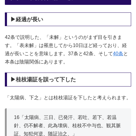
▶経過が長い
42条で説明した、「未解」というのがまず目を引きま
す。「表未解」は罹患してから10日ほど経っており、経
過が長いことを意味します。37条と42条、そして
40条
と
本条は陰陽関係にあります。
▶桂枝湯証を誤って下した
「太陽病、下之」とは桂枝湯証を下したと考えられます。
16「太陽病、三日、已発汗、若吐、若下、若温
針、仍不解者、此為壊病、桂枝不中与也、観其脈
証、知犯何逆、随証治之、」