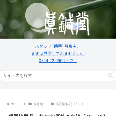
スタッフ
(助手)
募集中。
まずは見学してみませんか。
0744-22-6966まで。
ホーム
傷寒論
傷寒論私見〔32~〕