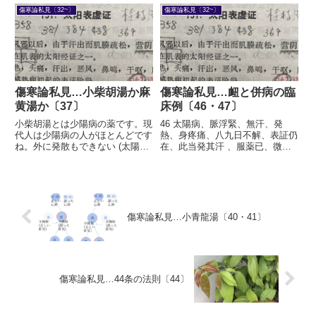
た、コロナの後遺症なんかもそう
ラインまず、小青龍湯という名称
傷寒論私見〔32~〕
傷寒論私見〔32~〕
です。中医学で言えば「重い」と
です。明らかに、大青龍湯と陰陽
いえば湿です。それは当然基本な
関係にあります。病理の上で、大
のですが、より高次の原因に風邪
青龍湯を意識しながら考えていき
...
ます...
傷寒論私見…小柴胡湯か麻
傷寒論私見…衄と併病の臨
黄湯か〔37〕
床例〔46・47〕
小柴胡湯とは少陽病の薬です。現
46 太陽病、脈浮緊、無汗、発
代人は少陽病の人がほとんどです
熱、身疼痛、八九日不解、表証仍
ね。外に発散もできない (太陽病)
在、此当発其汗 、服薬已、微
、ウンチでスッキリもできない
除、其人発煩、目瞑、劇者必衄、
(陽明病) 、それでモヤモヤが少昜
衄乃解、麻黄湯主之、さあ、難し
にこもってしまう。本条文によれ
い条文ですね。これは、ど真ん中
ば、少陽病には2つの特徴があり
ストライクではないが、ぎりぎり
ます。
的に当てて治癒に導いた臨床例で
す...
傷寒論私見…小青龍湯〔40・41〕
傷寒論私見…44条の法則〔44〕