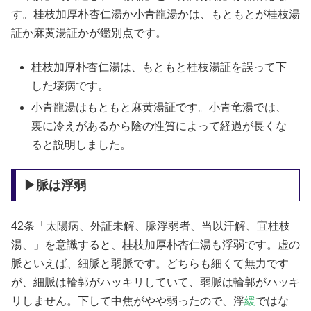
す。桂枝加厚朴杏仁湯か小青龍湯かは、もともとが桂枝湯
証か麻黄湯証かが鑑別点です。
桂枝加厚朴杏仁湯は、もともと桂枝湯証を誤って下
した壊病です。
小青龍湯はもともと麻黄湯証です。小青竜湯では、
裏に冷えがあるから陰の性質によって経過が長くな
ると説明しました。
▶脈は浮弱
42条「太陽病、外証未解、脈浮弱者、当以汗解、宜桂枝
湯、」を意識すると、桂枝加厚朴杏仁湯も浮弱です。虚の
脈といえば、細脈と弱脈です。どちらも細くて無力です
が、細脈は輪郭がハッキリしていて、弱脈は輪郭がハッキ
リしません。下して中焦がやや弱ったので、浮
緩
ではな