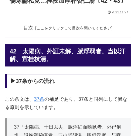
傷寒論私見…桂枝加厚朴杏仁湯〔42・43〕
2021.11.27
目次
42 太陽病、外証未解、脈浮弱者、当以汗
解、宜桂枝湯、
▶37条からの流れ
この条文は、
37条
の補足であり、37条と同列にして異な
る原則を示しています。
37「太陽病、十日以去、脈浮細而嗜臥者、外已解
也、設胸満脇痛者、与小柴胡湯、脈但浮者、与麻