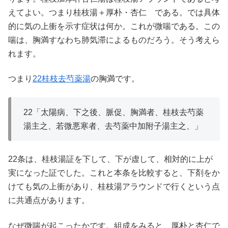
えてよい。つまり桂枝湯＋厚朴・杏仁 である。では具体
的に気の上衝を示す症状は何か。これが微喘である。この
喘は、胸満すなわち肺気滞によるものだろう。そう考えら
れます。
つまり
22桂枝去芍薬湯
の胸満です。
22「太陽病、下之後、脈促、胸満者、桂枝去芍薬
湯主之、若微悪寒者、去芍薬中加附子湯主之、」
22条は、桂枝湯証を下して、下が虚して、相対的に上が
実になった証でした。これと本条を比較すると、下剤をか
けても気の上衝があり、桂枝湯アラウンドで行くという点
に共通点があります。
なぜ微喘が起こったかです。組成をみると、厚朴と杏仁で