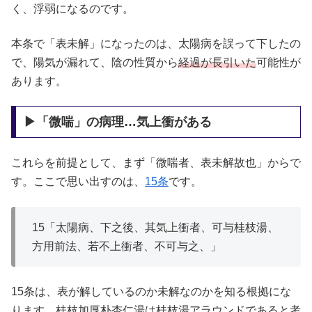
く、浮弱になるのです。
本条で「表未解」になったのは、太陽病を誤って下したの
で、陽気が漏れて、陰の性質から
経過が長引いた
可能性が
あります。
▶「微喘」の病理…気上衝がある
これらを前提として、まず「微喘者、表未解故也」からで
す。ここで思い出すのは、
15条
です。
15「太陽病、下之後、其気上衝者、可与桂枝湯、
方用前法、若不上衝者、不可与之、」
15条は、表が解しているのか未解なのかを知る根拠にな
ります。桂枝加厚朴杏仁湯は桂枝湯アラウンドであると考