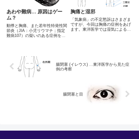
あわや難病… 原因はゲー
胸痛と湿邪
ム？
「気象病」の不定愁訴はさまざま
ですが、今回は胸痛の症例をあげ
動悸と胸痛、また若年性特発性関
ます。東洋医学では湿気による体
節炎（JIA：小児リウマチ；指定
調変化を外邪 (湿邪) によるもの
難病107）の疑いのある症例を、
と考えますが、外邪 (引き金) の
中医学的に検討する。鍼灸と養生
影響を受けるのは、そもそもの問
を用いた。養生に関しては、ゲー
題 (火薬) があるからです。詳し
ムによる目の使い過ぎの可能性が
く考察します。
示唆される。
腸閉塞 (イレウス) …東洋医学から見た症
例の考察
腸閉塞と目