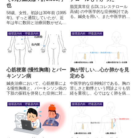
也
脂質異常症 (LDLコレステロール
高値) の中医学的な症例検討であ
58歳、女性。初診は30年前 (1995
る。鍼灸を用い、また中医学的な
年)。ずっと通院していたが、近
養生を行った。もともとアトピー
年は年に数回と治療回数がぜんぜ
性皮膚炎で、それを治療している
ん足りない。また、そのたびに間
内にコレステロールが正常となっ
食に注意するよう指導したが、真
循環器内科・呼吸器内科
循環器内科・呼吸器内科
た。その理由を考察する。
剣に向き合おうとしない。そんな
中、2020年ごろから狭心症の症
状を訴えるようにな...
心筋梗塞 (慢性胸痛) とパー
胸が苦しい…心か肺かを見
キンソン病
定める
鍼灸治療において、心筋梗塞によ
中医学的な症例検討である。胸の
る慢性胸痛と、パーキンソン病の
苦しさと動悸という問診よりも切
下肢の振戦を併発した症例に対す
経を重視し、心ではなく肺を病位
る、弁証論治による症例の検討を
として弁証した。問診で絞り込み
行う。表証に注目した。
確定は検査をしてからとする西洋
循環器内科・呼吸器内科
循環器内科・呼吸器内科
医学同様、東洋医学においても確
定は「切経」によるべきである。