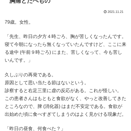
胸痛とたべもの
2021.11.21
79歳。女性。
「先生、昨日の夕方４時ごろ、胸が苦しくなったんです。
寝て今朝になったら無くなっていたんですけど、ここに来
る途中 (午前９時ごろ) にまた、苦しくなって、今も苦し
いんです。」
久しぶりの再発である。
原因として思い当たる節はないという。
診察すると右足三里に虚の反応がある。これが怪しい。
この患者さんはもともと食欲がなく、やっと改善してきた
ところなので、脾 (消化器) はまだ不安定である。食欲が
出始めた頃に食べすぎてしまうのはよく見かける現象だ。
「昨日の昼食、何食べた？」