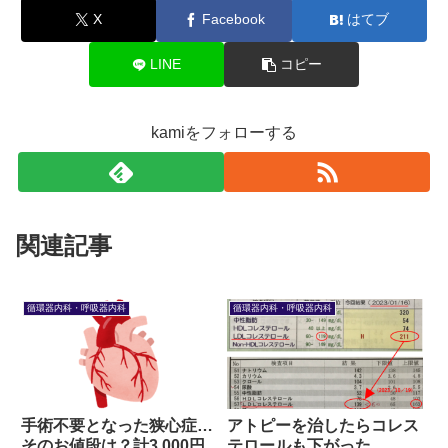
X
Facebook
はてブ
LINE
コピー
kamiをフォローする
関連記事
循環器内科・呼吸器内科
循環器内科・呼吸器内科
手術不要となった狭心症…
アトピーを治したらコレス
そのお値段は？計3.000円
テロールも下がった