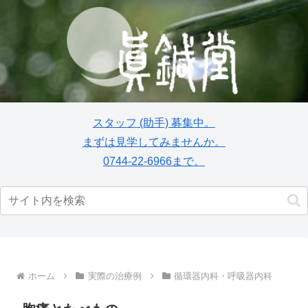
スタッフ
(助手)
募集中。
まずは見学してみませんか。
0744-22-6966まで。
ホーム
実際の治療例
循環器内科・呼吸器内科