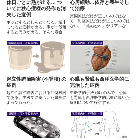
休日ごとに熱が出る… つ
心房細動…依存と養生そし
いでに狭心症様の発作も消
て治療
失した症例
原因療法だけが正しいのではな
く、対症療法だけが正しいのでは
ホッとするとしんどくなる。週末
ない。「死ぬ恐れ」がリアルな時
になると症状が出る。事が一段落
は原因などどうでもよく、目下の
すると痛みが出る。そんな場合が
急務は西洋医学 (対症療法) で死
ある。どうしてだろう。症例を挙
を回避することである。しかし回
げて考察してみよう。
循環器内科・呼吸器内科
循環器内科・呼吸器内科
避した後は、原因を改善すべきで
あることを忘れてはならない。
起立性調節障害 (不登校) の
心臓も腎臓も西洋医学的に
症例
完治した症例
起立性調節障害における症例検討
中医学的手法 (鍼) のみで、心臓
である。中医学に基づいた鍼灸に
も腎臓も西洋医学的治癒に導いた
よって行った。
症例について検討する。
循環器内科・呼吸器内科
循環器内科・呼吸器内科